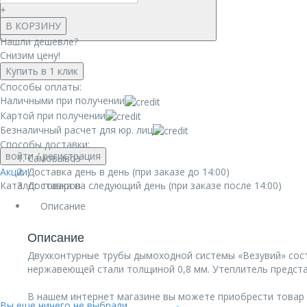
+
В КОРЗИНУ
Нашли дешевле?
Снизим цену!
Купить в 1 клик
Способы оплаты:
Наличными при получении
Картой при получении
Безналичный расчет для юр. лиц
Способы доставки:
войти
/ регистрация
Самовывоз
Акции!
Доставка день в день (при заказе до 14:00)
Каталог товаров
Доставка на следующий день (при заказе после 14:00)
Описание
Описание
Двухконтурные трубы дымоходной системы «Везувий» сост
нержавеющей стали толщиной 0,8 мм. Утеплитель предст
В нашем интернет магазине вы можете приобрести товар С
Вы еще ничего не выбрали