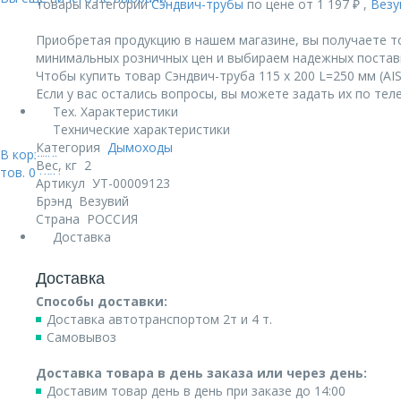
товары категории
Сэндвич-трубы
по цене от 1 197 ₽ ,
Везу
Приобретая продукцию в нашем магазине, вы получаете т
минимальных розничных цен и выбираем надежных постав
Чтобы купить товар Сэндвич-труба 115 х 200 L=250 мм (AIS
Если у вас остались вопросы, вы можете задать их по те
Тех. Характеристики
Технические характеристики
Категория
Дымоходы
В корзине:
Вес, кг
2
тов.
0
руб.
Артикул
УТ-00009123
Брэнд
Везувий
Страна
РОССИЯ
Доставка
Доставка
Способы доставки:
Доставка автотранспортом 2т и 4 т.
Самовывоз
Доставка товара в день заказа или через день:
Доставим товар день в день при заказе до 14:00