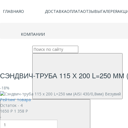
ГЛАВНАЯ
О
ДОСТАВКА
ОПЛАТА
ОТЗЫВЫ
ГАЛЕРЕЯ
АКЦ
КОМПАНИИ
СЭНДВИЧ-ТРУБА 115 Х 200 L=250 ММ (
-18%
Рейтинг товара
Остаток - 4
1650
Р
1 358
Р
-