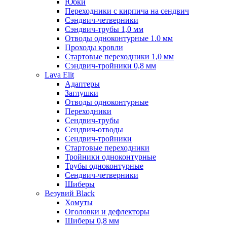
Юбки
Переходники с кирпича на сендвич
Сэндвич-четверники
Сэндвич-трубы 1,0 мм
Отводы одноконтурные 1.0 мм
Проходы кровли
Стартовые переходники 1,0 мм
Сэндвич-тройники 0,8 мм
Lava Elit
Адаптеры
Заглушки
Отводы одноконтурные
Переходники
Сендвич-трубы
Сендвич-отводы
Сендвич-тройники
Стартовые переходники
Тройники одноконтурные
Трубы одноконтурные
Сендвич-четверники
Шиберы
Везувий Black
Хомуты
Оголовки и дефлекторы
Шиберы 0,8 мм