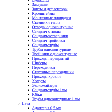
Заглушки
Зонты и дефлекторы
Кронштейны
Монтажные площадки
Съемники тепла
Отводы одноконтурные
Сэндвич-отводы
Сэндвич-четверники
Сэндвич-тройники
Сэндвич-трубы
Трубы одноконтурные
Тройники одноконтурные
Проходы перекрытий
Шиберы
Переходники
Стартовые переходники
Проходы кровли
Хомуты
Экономайзеры
Сэндвич-трубы 1мм
Юбки
Трубы одноконтурные 1 мм
Lava
Адаптеры 0,5 мм