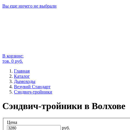
Вы еще ничего не выбрали
В корзине:
тов.
0
руб.
Главная
Каталог
Дымоходы
Везувий Стандарт
Сэндвич-тройники
Сэндвич-тройники в Волхове
Цена
руб.