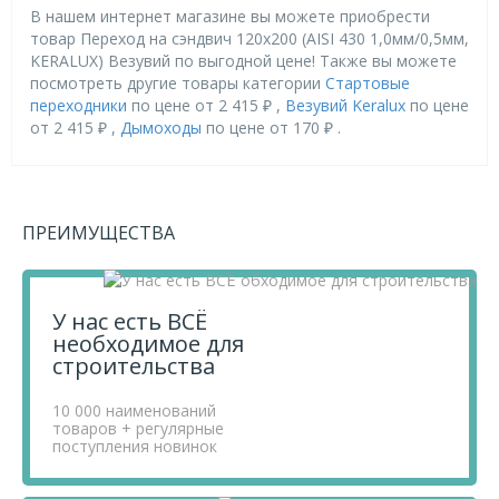
В нашем интернет магазине вы можете приобрести
товар Переход на сэндвич 120х200 (AISI 430 1,0мм/0,5мм,
KERALUX) Везувий по выгодной цене! Также вы можете
посмотреть другие товары категории
Стартовые
переходники
по цене от 2 415 ₽ ,
Везувий Keralux
по цене
от 2 415 ₽ ,
Дымоходы
по цене от 170 ₽ .
Приобретая продукцию в нашем магазине, вы получаете
товары высокого качества по выгодным ценам, так как
мы проводим детальный анализ рынка, придерживаемся
ПРЕИМУЩЕСТВА
минимальных розничных цен и выбираем надежных
поставщиков.
Чтобы купить товар Переход на сэндвич 120х200 (AISI
430 1,0мм/0,5мм, KERALUX) Везувий, перенесите его в
У нас есть ВСЁ
«Корзину» и оформите свой заказ.
необходимое для
Если у вас остались вопросы, вы можете задать их по
строительства
телефону
+7 812 740 68 02
или в онлайн-чате прямо на
сайте.
10 000 наименований
товаров + регулярные
поступления новинок