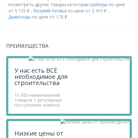
посмотреть другие товары категории
Шиберы
по цене
от 5 135 ₽ ,
Везувий Keralux
по цене от 2 415 ₽ ,
Дымоходы
по цене от 170 ₽ .
Приобретая продукцию в нашем магазине, вы получаете
товары высокого качества по выгодным ценам, так как
мы проводим детальный анализ рынка, придерживаемся
ПРЕИМУЩЕСТВА
минимальных розничных цен и выбираем надежных
поставщиков.
Чтобы купить товар Сэндвич-шибер 120 х 200 (AISI 430
1,0мм/0,5мм, KERALUX), перенесите его в «Корзину» и
У нас есть ВСЁ
оформите свой заказ.
необходимое для
Если у вас остались вопросы, вы можете задать их по
строительства
телефону
+7 812 740 68 02
или в онлайн-чате прямо на
сайте.
10 000 наименований
товаров + регулярные
поступления новинок
Низкие цены от