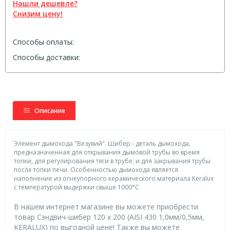
Нашли дешевле?
Снизим цену!
Способы оплаты:
Способы доставки:
Описание
Элемент дымохода "Везувий". Шибер - деталь дымохода,
предназначенная для открывания дымовой трубы во время
топки, для регулирования тяги в трубе; и для закрывания трубы
после топки печи. Особенностью дымохода является
наполнение из огнеупорного керамического материала Keralux
с температурой выдержки свыше 1000°C
В нашем интернет магазине вы можете приобрести
товар Сэндвич-шибер 120 х 200 (AISI 430 1,0мм/0,5мм,
KERALUX) по выгодной цене! Также вы можете