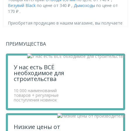
Везувий Black
по цене от 340 ₽ ,
Дымоходы
по цене от
170 ₽ .
Приобретая продукцию в нашем магазине, вы получаете
товары высокого качества по выгодным ценам, так как
мы проводим детальный анализ рынка, придерживаемся
минимальных розничных цен и выбираем надежных
ПРЕИМУЩЕСТВА
поставщиков.
Чтобы купить товар Колено 115/45* 0,8 мм BLACK
Везувий, перенесите его в «Корзину» и оформите свой
заказ.
У нас есть ВСЁ
Если у вас остались вопросы, вы можете задать их по
необходимое для
телефону
+7 812 740 68 02
или в онлайн-чате прямо на
строительства
сайте.
10 000 наименований
товаров + регулярные
поступления новинок
Низкие цены от