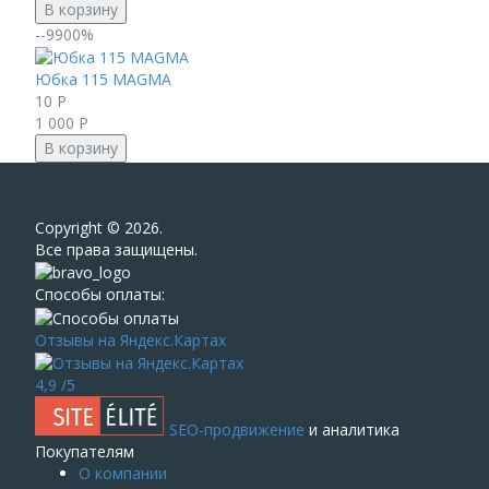
В корзину
--9900%
Юбка 115 MAGMA
10
Р
1 000
Р
В корзину
Сopyright © 2026.
Все права защищены.
Способы оплаты:
Отзывы на Яндекс.Картах
4,9
/5
SEO-продвижение
и аналитика
Покупателям
О компании