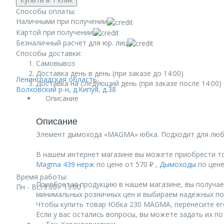
Способы оплаты:
Наличными при получении
Картой при получении
Безналичный расчет для юр. лиц
Способы доставки:
Самовывоз
Доставка день в день (при заказе до 14:00)
Ленинградская область,
Доставка на следующий день (при заказе после 14:00)
Волховский р-н, д.Кипуя, д.38
Описание
Описание
Элемент дымохода «MAGMA» юбка. Подходит для любы
В нашем интернет магазине вы можете приобрести т
Magma 439 нерж
по цене от 570 ₽ ,
Дымоходы
по цене 
Время работы:
Приобретая продукцию в нашем магазине, вы получае
Пн - Вс: 9:00 - 19:00
минимальных розничных цен и выбираем надежных по
Чтобы купить товар Юбка 230 MAGMA, перенесите его
Если у вас остались вопросы, вы можете задать их п