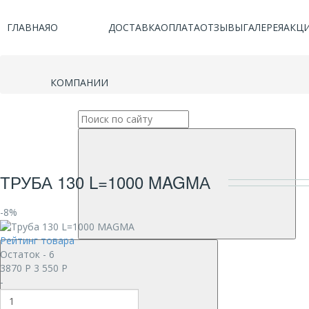
ГЛАВНАЯ
О
ДОСТАВКА
ОПЛАТА
ОТЗЫВЫ
ГАЛЕРЕЯ
АКЦ
КОМПАНИИ
ТРУБА 130 L=1000 MAGMА
-8%
Рейтинг товара
Остаток - 6
3870
Р
3 550
Р
-