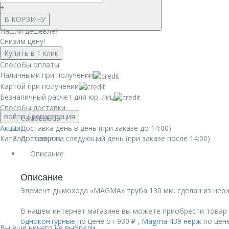
+
В КОРЗИНУ
Нашли дешевле?
Снизим цену!
Купить в 1 клик
Способы оплаты:
Наличными при получении
Картой при получении
Безналичный расчет для юр. лиц
Способы доставки:
войти
/ регистрация
Самовывоз
Акции!
Доставка день в день (при заказе до 14:00)
Каталог товаров
Доставка на следующий день (при заказе после 14:00)
Описание
Описание
Элемент дымохода «MAGMA» труба 130 мм. сделан из нерж
В нашем интернет магазине вы можете приобрести товар
одноконтурные
по цене от 930 ₽ ,
Magma 439 нерж
по цене
Вы еще ничего не выбрали