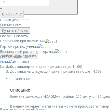
+
В КОРЗИНУ
Нашли дешевле?
Снизим цену!
Купить в 1 клик
Способы оплаты:
Наличными при получении
Картой при получении
Безналичный расчет для юр. лиц
войти
/ регистрация
Способы доставки:
Акции!
Самовывоз
Каталог товаров
Доставка день в день (при заказе до 14:00)
Доставка на следующий день (при заказе после 14:00)
Описание
Описание
Элемент дымохода «MAGMA» тройник 200 мм. угол 90 сдел
В нашем интернет магазине вы можете приобрести товар 
Вы еще ничего не выбрали