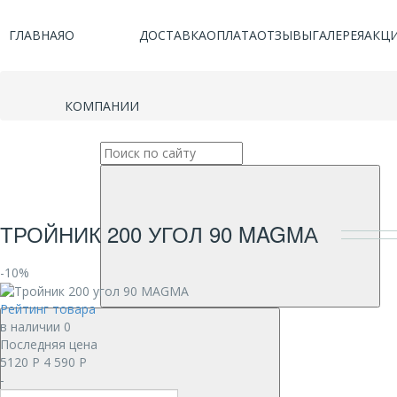
ГЛАВНАЯ
О
ДОСТАВКА
ОПЛАТА
ОТЗЫВЫ
ГАЛЕРЕЯ
АКЦ
КОМПАНИИ
ТРОЙНИК 200 УГОЛ 90 MAGMА
-10%
Рейтинг товара
в наличии 0
Последняя цена
5120
Р
4 590
Р
-