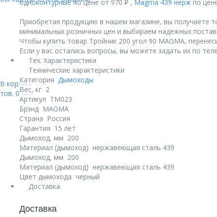
одноконтурные
по цене от 970 ₽ ,
Magma 439 нерж
по цене
Приобретая продукцию в нашем магазине, вы получаете т
минимальных розничных цен и выбираем надежных постав
Чтобы купить товар Тройник 200 угол 90 MAGMА, перенеси
Если у вас остались вопросы, вы можете задать их по те
Тех. Характеристики
Технические характеристики
Категория
Дымоходы
В корзине:
Вес, кг
2
тов.
0
руб.
Артикул
TM023
Брэнд
MAGMA
Страна
Россия
Гарантия
15 лет
Дымоход, мм
200
Материал (дымоход)
нержавеющая сталь 439
Дымоход, мм
200
Материал (дымоход)
нержавеющая сталь 439
Цвет дымохода
черный
Доставка
Доставка