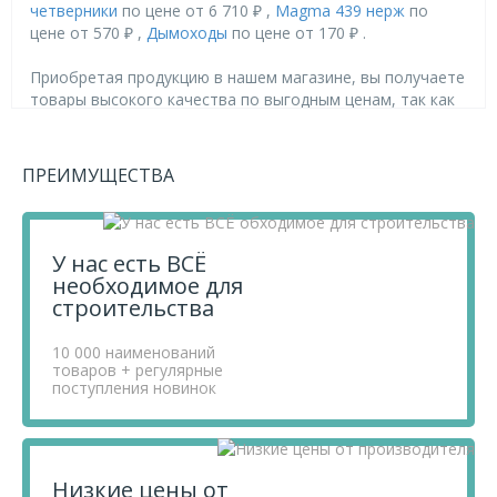
четверники
по цене от 6 710 ₽ ,
Magma 439 нерж
по
цене от 570 ₽ ,
Дымоходы
по цене от 170 ₽ .
Приобретая продукцию в нашем магазине, вы получаете
товары высокого качества по выгодным ценам, так как
мы проводим детальный анализ рынка, придерживаемся
минимальных розничных цен и выбираем надежных
поставщиков.
ПРЕИМУЩЕСТВА
Чтобы купить товар Сэндвич-четверник 130/230 с
заглушкой и ручкой MAGMA, перенесите его в «Корзину»
и оформите свой заказ.
Если у вас остались вопросы, вы можете задать их по
У нас есть ВСЁ
телефону
+7 812 740 68 02
или в онлайн-чате прямо на
необходимое для
сайте.
строительства
10 000 наименований
товаров + регулярные
поступления новинок
Низкие цены от