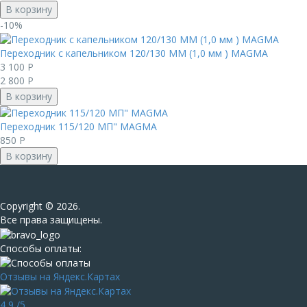
В корзину
-10%
Переходник с капельником 120/130 ММ (1,0 мм ) MAGMА
3 100
Р
2 800
Р
В корзину
Переходник 115/120 МП" MAGMA
850
Р
В корзину
Сopyright © 2026.
Все права защищены.
Способы оплаты:
Отзывы на Яндекс.Картах
4,9
/5