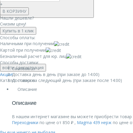
+
В КОРЗИНУ
Нашли дешевле?
Снизим цену!
Купить в 1 клик
Способы оплаты:
Наличными при получении
Картой при получении
Безналичный расчет для юр. лиц
Способы доставки:
войти
/ регистрация
Самовывоз
Акции!
Доставка день в день (при заказе до 14:00)
Каталог товаров
Доставка на следующий день (при заказе после 14:00)
Описание
Описание
В нашем интернет магазине вы можете приобрести товар 
Переходники
по цене от 850 ₽ ,
Magma 439 нерж
по цене о
Вы еще ничего не выбрали