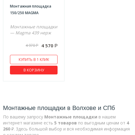
Монтажная площадка
Проходы кровли
150/250 MAGMА
Хомуты
Монтажные площадки
Экономайзеры
— Magma 439 нерж
Сэндвич-трубы 1мм
4 570
4 970
Р
Р
Юбки
Трубы одноконтурные 1 мм
КУПИТЬ В 1 КЛИК
Lava
В КОРЗИНУ
Адаптеры 0,5 мм
Адаптеры 0,8 мм
Заглушки
Монтажные площадки в Волхове и СПб
Зонты и дефлекторы
Конденсатосборники
По вашему запросу
Монтажные площадки
в нашем
интернет магазине есть
5 товаров
по выгодным ценам от
4
Кронштейны
260
₽. Здесь большой выбор и вся необходимая информация
о каждом товаре.