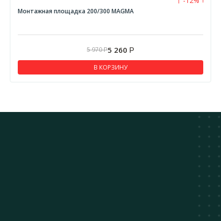
-12%
Хомуты
Монтажная площадка 200/300 MAGMА
Оголовки и дефлекторы
Шиберы 0,8 мм
5 260
5 970
Р
Р
Сэндвич-отводы
Шиберы 1,0 мм
В КОРЗИНУ
Сэндвич-трубы
Трубы 1,0 мм
Стартовые переходники
Отводы 0,8 мм
Трубы 0,8 мм
Везувий Стандарт
Адаптеры
Сэндвич-тройники
Сэндвич-трубы