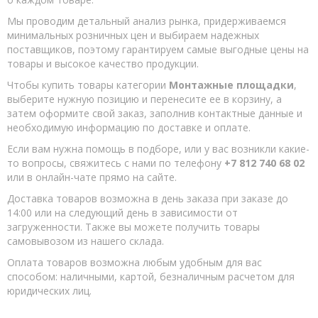
Монтажные площадки
Мы проводим детальный анализ рынка, придерживаемся
Отводы одноконтурные 0,5 мм
минимальных розничных цен и выбираем надежных
Отводы одноконтурные 0,8 мм
поставщиков, поэтому гарантируем самые выгодные цены на
товары и высокое качество продукции.
Сэндвич-отводы нержавейка
Чтобы купить товары категории
Монтажные площадки
,
Сэндвич-тройники 0,5 мм
выберите нужную позицию и перенесите ее в корзину, а
затем оформите свой заказ, заполнив контактные данные и
Переходники
необходимую информацию по доставке и оплате.
Стартовые переходники 0,8 мм
Если вам нужна помощь в подборе, или у вас возникли какие-
Съемники тепла
то вопросы, свяжитесь с нами по телефону
+7 812 740 68 02
или в онлайн-чате прямо на сайте.
Тройники одноконтурные 0,5 мм
Доставка товаров возможна в день заказа при заказе до
Тройники одноконтурные 0,8 мм
14:00 или на следующий день в зависимости от
загруженности. Также вы можете получить товары
Трубы одноконтурные 0,5 мм
самовывозом из нашего склада.
Трубы одноконтурные 0,8 мм
Оплата товаров возможна любым удобным для вас
Трубы одноконтурные 1 мм.
способом: наличными, картой, безналичным расчетом для
юридических лиц.
Сэндвич-трубы 0,8 мм