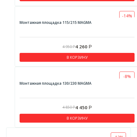
Lava Elit
Адаптеры
-14%
Заглушки
Монтажная площадка 115/215 MAGMА
Отводы одноконтурные
Переходники
4 260
4 950
Р
Р
Сендвич-трубы
В КОРЗИНУ
Сендвич-отводы
Сендвич-тройники
-8%
Стартовые переходники
Монтажная площадка 130/230 MAGMА
Тройники одноконтурные
Трубы одноконтурные
4 450
4 850
Р
Р
Сендвич-четверники
В КОРЗИНУ
Шиберы
Везувий Black