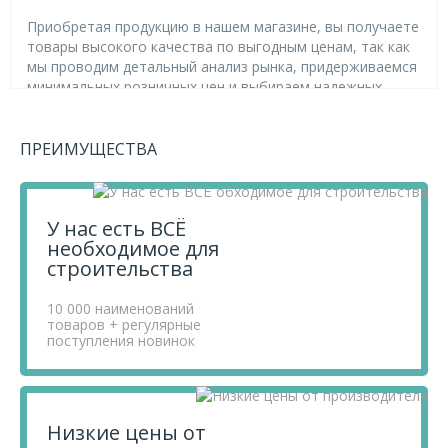
Приобретая продукцию в нашем магазине, вы получаете
товары высокого качества по выгодным ценам, так как
мы проводим детальный анализ рынка, придерживаемся
минимальных розничных цен и выбираем надежных
поставщиков.
Чтобы купить товар Фланец раздвижной прямой 300
MAGMA, перенесите его в «Корзину» и оформите свой
ПРЕИМУЩЕСТВА
заказ.
Если у вас остались вопросы, вы можете задать их по
телефону
+7 812 740 68 02
или в онлайн-чате прямо на
У нас есть ВСЁ
сайте.
необходимое для
строительства
10 000 наименований
товаров + регулярные
поступления новинок
Низкие цены от