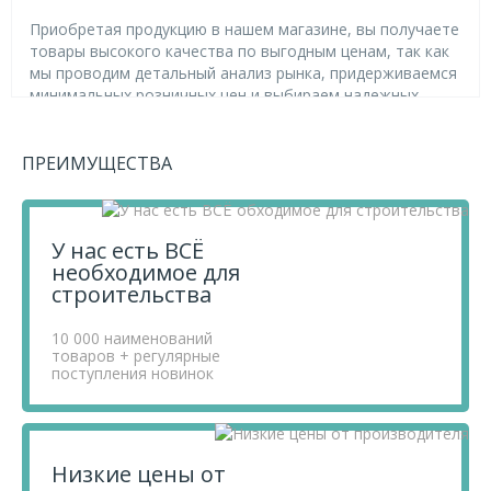
Приобретая продукцию в нашем магазине, вы получаете
товары высокого качества по выгодным ценам, так как
мы проводим детальный анализ рынка, придерживаемся
минимальных розничных цен и выбираем надежных
поставщиков.
Чтобы купить товар Фланец с хомутом и заглушкой 300
MAGMA, перенесите его в «Корзину» и оформите свой
ПРЕИМУЩЕСТВА
заказ.
Если у вас остались вопросы, вы можете задать их по
телефону
+7 812 740 68 02
или в онлайн-чате прямо на
У нас есть ВСЁ
сайте.
необходимое для
строительства
10 000 наименований
товаров + регулярные
поступления новинок
Низкие цены от