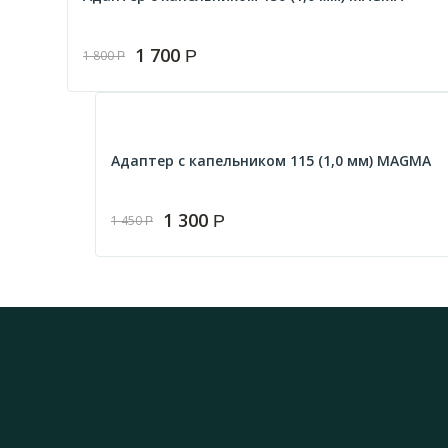
1 700
Р
1 800
Р
Адаптер с капельником 115 (1,0 мм) MAGMА
1 300
Р
1 450
Р