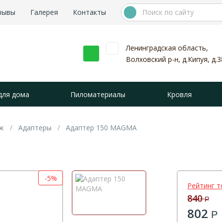
зывы
Галерея
Контакты
Ленинградская область,
Волховский р-н, д.Кипуя, д.3
для дома
Пиломатериалы
Кровля
ж
Адаптеры
Адаптер 150 MAGMА
-5%
Рейтинг т
840
Р
802
Р