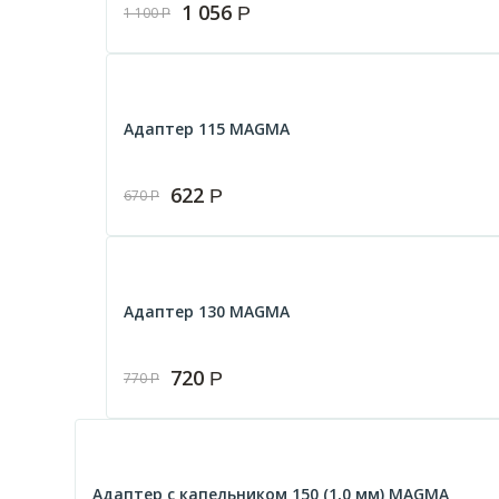
1 056
Р
1 100
Р
Адаптер 115 MAGMА
622
Р
670
Р
Адаптер 130 MAGMА
720
Р
770
Р
Адаптер с капельником 150 (1,0 мм) MAGMА