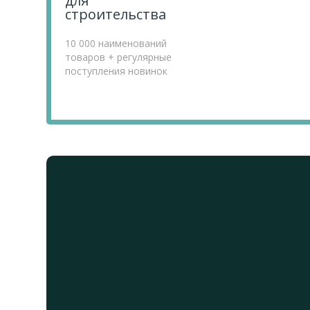
для
строительства
10 000 наименований
товаров + регулярные
поступления новинок