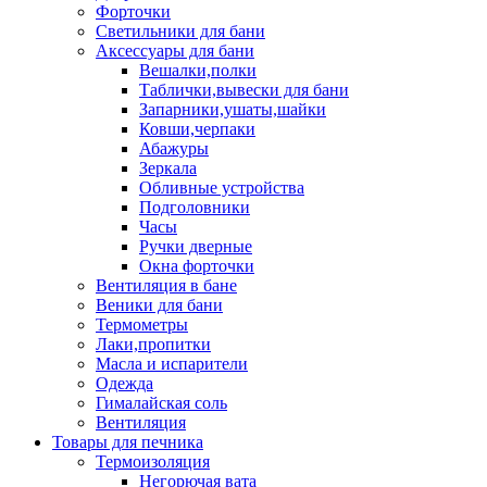
Форточки
Светильники для бани
Аксессуары для бани
Вешалки,полки
Таблички,вывески для бани
Запарники,ушаты,шайки
Ковши,черпаки
Абажуры
Зеркала
Обливные устройства
Подголовники
Часы
Ручки дверные
Окна форточки
Вентиляция в бане
Веники для бани
Термометры
Лаки,пропитки
Масла и испарители
Одежда
Гималайская соль
Вентиляция
Товары для печника
Термоизоляция
Негорючая вата