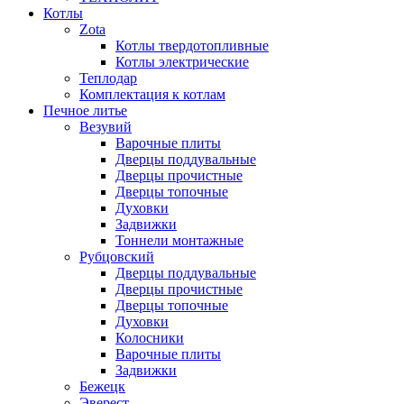
Котлы
Zota
Котлы твердотопливные
Котлы электрические
Теплодар
Комплектация к котлам
Печное литье
Везувий
Варочные плиты
Дверцы поддувальные
Дверцы прочистные
Дверцы топочные
Духовки
Задвижки
Тоннели монтажные
Рубцовский
Дверцы поддувальные
Дверцы прочистные
Дверцы топочные
Духовки
Колосники
Варочные плиты
Задвижки
Бежецк
Эверест