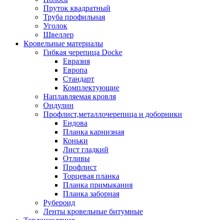
Пруток квадратный
Труба профильная
Уголок
Швеллер
Кровельные материалы
Гибкая черепица Docke
Евразия
Европа
Стандарт
Комплектующие
Наплавляемая кровля
Ондулин
Профлист,металлочерепица и доборники
Ендова
Планка карнизная
Коньки
Лист гладкий
Отливы
Профлист
Торцевая планка
Планка примыкания
Планка заборная
Рубероид
Ленты кровельные битумные