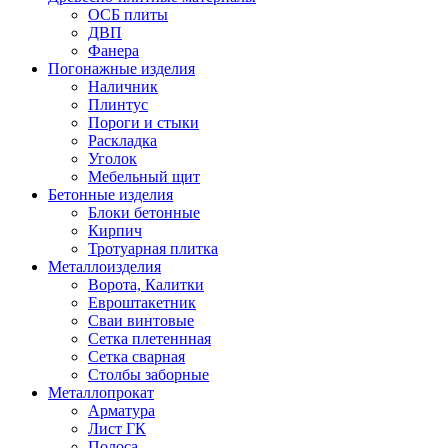
ОСБ плиты
ДВП
Фанера
Погонажные изделия
Наличник
Плинтус
Пороги и стыки
Раскладка
Уголок
Мебельный щит
Бетонные изделия
Блоки бетонные
Кирпич
Тротуарная плитка
Металлоизделия
Ворота, Калитки
Евроштакетник
Сваи винтовые
Сетка плетеннная
Сетка сварная
Столбы заборные
Металлопрокат
Арматура
Лист ГК
Полоса