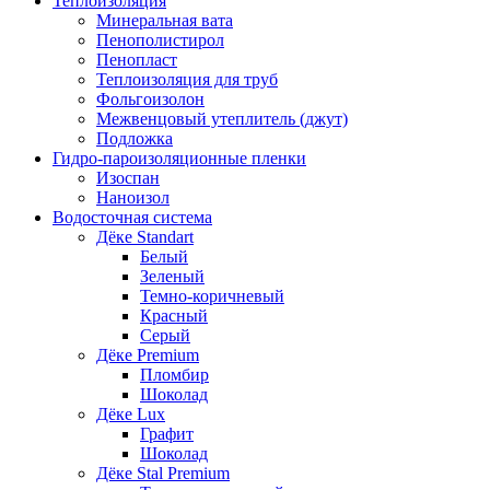
Теплоизоляция
Минеральная вата
Пенополистирол
Пенопласт
Теплоизоляция для труб
Фольгоизолон
Межвенцовый утеплитель (джут)
Подложка
Гидро-пароизоляционные пленки
Изоспан
Наноизол
Водосточная система
Дёке Standart
Белый
Зеленый
Темно-коричневый
Красный
Серый
Дёке Premium
Пломбир
Шоколад
Дёке Lux
Графит
Шоколад
Дёке Stal Premium