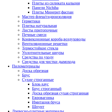
Плиты из силиката кальция
Панели Nichiha
Плиты Минерит,фаспан
Мастер флеш/гидроизоляция
Герметики
Плитка натуральная
Листы притопочные
Печные смеси
Конвекционные короба,воздуховоды
Вентиляционные решетки
Термостойкие стекла
Уплотнительные шнуры
Средства по уходу
Средства для чистки дымохода
Пиломатериалы
Доска обрезная
Брус
Сухие строганные
Блок-хаус
Брус строганный
Доска обрезная сухая строганная
Евровагонка
Имитация бруса
Шпунт
Древесно-плитные материалы