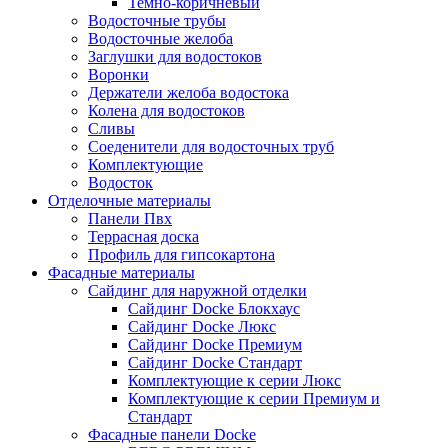
Темно-коричневый
Водосточные трубы
Водосточные желоба
Заглушки для водостоков
Воронки
Держатели желоба водостока
Колена для водостоков
Сливы
Соеденители для водосточных труб
Комплектующие
Водосток
Отделочные материалы
Панели Пвх
Террасная доска
Профиль для гипсокартона
Фасадные материалы
Сайдинг для наружной отделки
Сайдинг Docke Блокхаус
Сайдинг Docke Люкс
Сайдинг Docke Премиум
Сайдинг Docke Стандарт
Комплектующие к серии Люкс
Комплектующие к серии Премиум и
Стандарт
Фасадные панели Docke