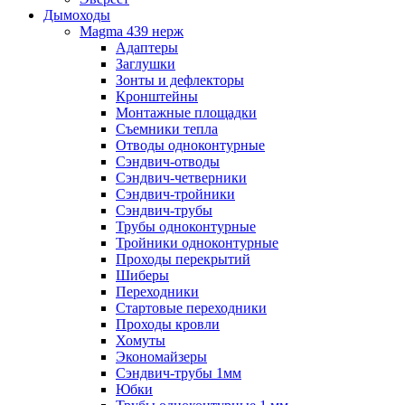
Дымоходы
Magma 439 нерж
Адаптеры
Заглушки
Зонты и дефлекторы
Кронштейны
Монтажные площадки
Съемники тепла
Отводы одноконтурные
Сэндвич-отводы
Сэндвич-четверники
Сэндвич-тройники
Сэндвич-трубы
Трубы одноконтурные
Тройники одноконтурные
Проходы перекрытий
Шиберы
Переходники
Стартовые переходники
Проходы кровли
Хомуты
Экономайзеры
Сэндвич-трубы 1мм
Юбки