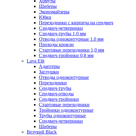
Хомуты
Шиберы
Экономайзеры
Юбки
Переходники с кирпича на сендвич
Сэндвич-четверники
Сэндвич-трубы 1,0 мм
Отводы одноконтурные 1.0 мм
Проходы кровли
Стартовые переходники 1,0 мм
Сэндвич-тройники 0,8 мм
Lava Elit
Адаптеры
Заглушки
Отводы одноконтурные
Переходники
Сендвич-трубы
Сендвич-отводы
Сендвич-тройники
Стартовые переходники
Тройники одноконтурные
Трубы одноконтурные
Сендвич-четверники
Шиберы
Везувий Black