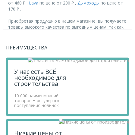
от 460 ₽ ,
Lava
по цене от 200 ₽ ,
Дымоходы
по цене от
170 ₽ .
Приобретая продукцию в нашем магазине, вы получаете
товары высокого качества по выгодным ценам, так как
мы проводим детальный анализ рынка, придерживаемся
минимальных розничных цен и выбираем надежных
поставщиков.
ПРЕИМУЩЕСТВА
Чтобы купить товар Труба "LAVA", 115, L=500, нерж. 439
(0,8) (5), перенесите его в «Корзину» и оформите свой
заказ.
Если у вас остались вопросы, вы можете задать их по
У нас есть ВСЁ
телефону
+7 812 740 68 02
или в онлайн-чате прямо на
необходимое для
сайте.
строительства
10 000 наименований
товаров + регулярные
поступления новинок
Низкие цены от