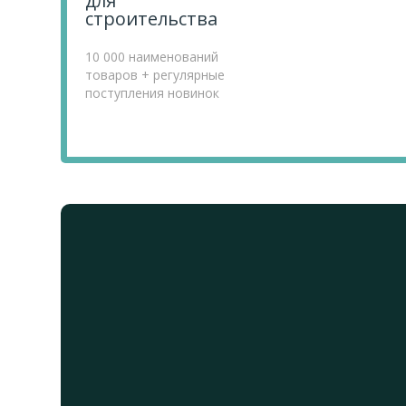
для
строительства
10 000 наименований
товаров + регулярные
поступления новинок