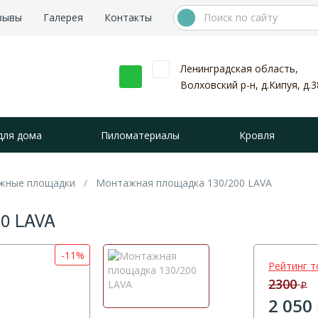
зывы
Галерея
Контакты
Ленинградская область,
Волховский р-н, д.Кипуя, д.3
для дома
Пиломатериалы
Кровля
жные площадки
Монтажная площадка 130/200 LAVA
0 LAVA
-11%
Рейтинг т
2300
Р
2 050