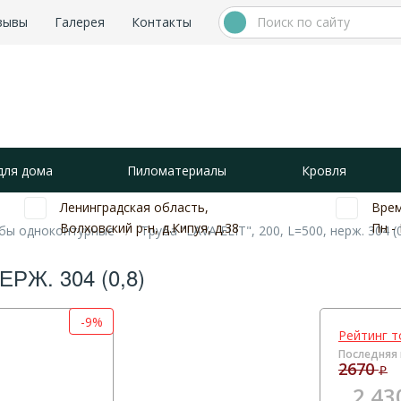
зывы
Галерея
Контакты
для дома
Пиломатериалы
Кровля
Ленинградская область,
Врем
Волховский р-н, д.Кипуя, д.38
Пн - 
бы одноконтурные
Труба "LAVA ELIT", 200, L=500, нерж. 304 (0
ЕРЖ. 304 (0,8)
-9%
Рейтинг т
Последняя 
2670
Р
2 43