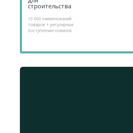
для
строительства
10 000 наименований
товаров + регулярные
поступления новинок