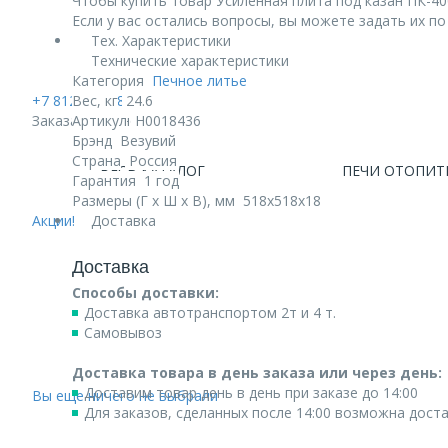
Чтобы купить товар Усиленная плита под казан ПК-400
Если у вас остались вопросы, вы можете задать их п
Тех. Характеристики
Технические характеристики
Категория
Печное литье
+7 812 740 68 02
Вес, кг
24.6
Заказать звонок
Артикул
Н0018436
Брэнд
Везувий
Страна
Россия
ВЕСЬ КАТАЛОГ
ПЕЧИ ОТОПИТ
Гарантия
1 год
Размеры (Г х Ш х В), мм
518х518х18
Акции!
Доставка
Доставка
Способы доставки:
Доставка автотранспортом 2т и 4 т.
Самовывоз
Доставка товара в день заказа или через день:
Доставим товар день в день при заказе до 14:00
Вы еще ничего не выбрали
Для заказов, сделанных после 14:00 возможна дост