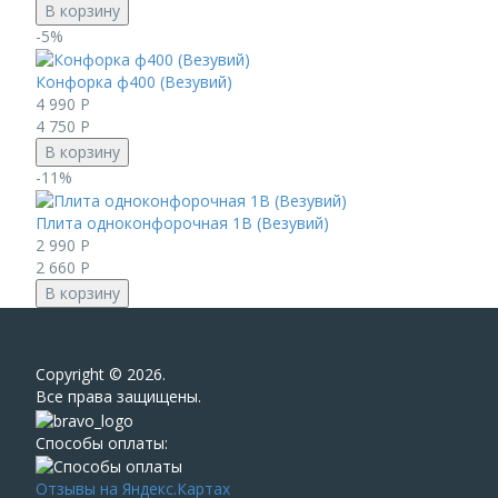
В корзину
-5%
Конфорка ф400 (Везувий)
4 990
Р
4 750
Р
В корзину
-11%
Плита одноконфорочная 1В (Везувий)
2 990
Р
2 660
Р
В корзину
Сopyright © 2026.
Все права защищены.
Способы оплаты:
Отзывы на Яндекс.Картах