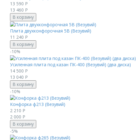
13 590
Р
13 460
Р
В корзину
Плита двухконфорочная 5В (Везувий)
11 240
Р
В корзину
-10%
Усиленная плита под казан ПК-400 (Везувий) (два диска)
14 500
Р
13 040
Р
В корзину
-10%
Конфорка ф213 (Везувий)
2 210
Р
2 000
Р
В корзину
-5%