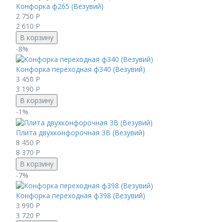
Конфорка ф265 (Везувий)
2 750
Р
2 610
Р
В корзину
-8%
Конфорка переходная ф340 (Везувий)
3 450
Р
3 190
Р
В корзину
-1%
Плита двухконфорочная 3В (Везувий)
8 450
Р
8 370
Р
В корзину
-7%
Конфорка переходная ф398 (Везувий)
3 990
Р
3 720
Р