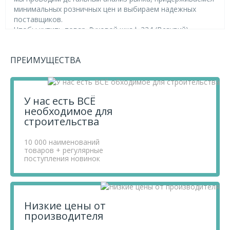
минимальных розничных цен и выбираем надежных
поставщиков.
Чтобы купить товар Духовой шкаф 224 (Везувий),
перенесите его в «Корзину» и оформите свой заказ.
Если у вас остались вопросы, вы можете задать их по
ПРЕИМУЩЕСТВА
телефону
+7 812 740 68 02
или в онлайн-чате прямо на
сайте.
У нас есть ВСЁ
необходимое для
строительства
10 000 наименований
товаров + регулярные
поступления новинок
Низкие цены от
производителя