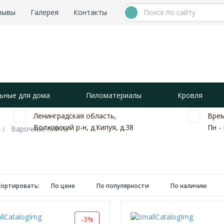
зывы
Галерея
Контакты
ьные для дома
Пиломатериалы
Кровля
Ленинградская область,
Врем
Волховский р-н, д.Кипуя, д.38
Пн - 
Варочные плиты
Сортировать:
По цене
По популярности
По наличию
-3%