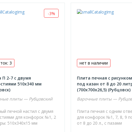
-3%
ток: 3
нет в наличии
 П 2-7 с двумя
Плита печная с рисунком
стиями 510х340 мм
под казан от 8 до 20 лит
овск)
(700х700х26,5) (Рубцовск)
ные плиты — Рубцовский
Варочные плиты — Рубцо
ный печной настил с двумя
Плита печная с одним отв
стиями для конфорок №1, 2
для конфорок №1, 7, 8, 9 п
ры: 510х340х15 мм
от 8 до 20 л., с пазами