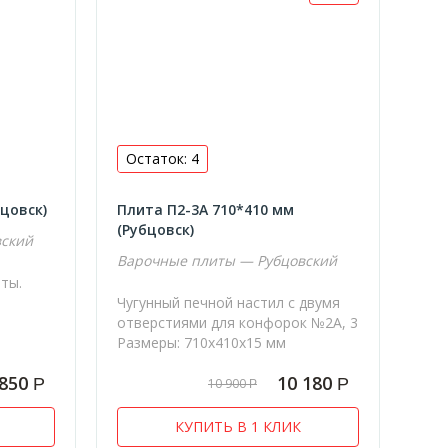
Остаток: 4
цовск)
Плита П2-3А 710*410 мм
(Рубцовск)
вский
Варочные плиты — Рубцовский
иты.
Чугунный печной настил с двумя
отверстиями для конфорок №2А, 3
Размеры: 710х410х15 мм
850
10 180
Р
Р
10 900
Р
КУПИТЬ В 1 КЛИК