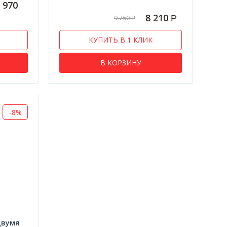
 970
8 210
Р
9 760
Р
КУПИТЬ В 1 КЛИК
В КОРЗИНУ
-8%
двумя