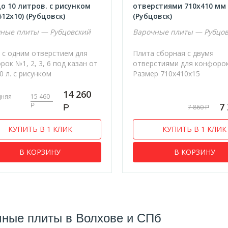
до 10 литров. с рисунком
отверстиями 710х410 мм
512х10) (Рубцовск)
(Рубцовск)
ные плиты — Рубцовский
Варочные плиты — Рубцо
 с одним отверстием для
Плита сборная с двумя
рок №1, 2, 3, 6 под казан от
отверстиями для конфоро
0 л. с рисунком
Размер 710х410х15
14 260
дняя
15 460
7
Р
Р
7 860
Р
КУПИТЬ В 1 КЛИК
КУПИТЬ В 1 КЛИК
В КОРЗИНУ
В КОРЗИНУ
ные плиты в Волхове и СПб