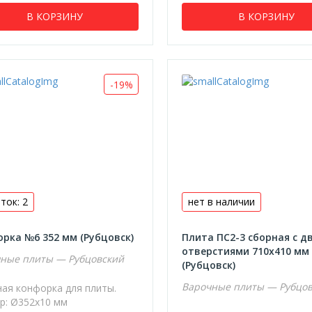
В КОРЗИНУ
В КОРЗИНУ
-19%
ток: 2
нет в наличии
рка №6 352 мм (Рубцовск)
Плита ПС2-3 сборная с д
отверстиями 710х410 мм
ные плиты — Рубцовский
(Рубцовск)
Варочные плиты — Рубцо
ная конфорка для плиты.
р: Ø352х10 мм