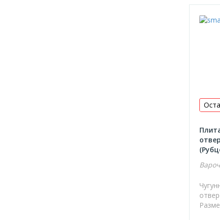
Оста
Плита
отвер
(Рубц
Вароч
Чугун
отвер
Разме