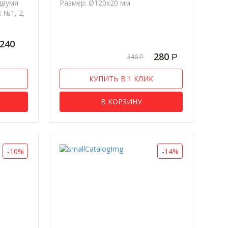
двумя
Размер: Ø120х20 мм
 №1, 2,
 240
280
Р
340
Р
КУПИТЬ В 1 КЛИК
В КОРЗИНУ
-10%
-14%