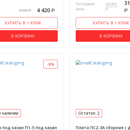
31
Последняя
39 450
цена
4 420
Р
Р
Р
4 560
Р
КУПИТЬ В 1 КЛИК
КУПИТЬ В 1 КЛИК
В КОРЗИНУ
В КОРЗИНУ
-8%
в наличии
Остаток: 2
 под казан П1-5 под казан
Плита ПС2-3А сборная с 