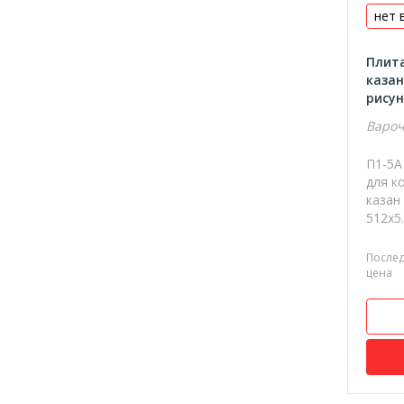
нет 
Плита
казан
рису
Вароч
П1-5А
для ко
казан 
512х5..
После
цена