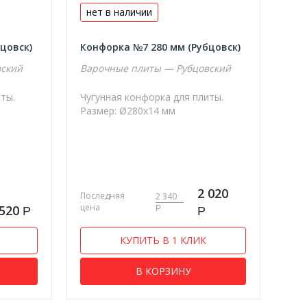
нет в наличии
цовск)
Конфорка №7 280 мм (Рубцовск)
вский
Варочные плиты — Рубцовский
иты.
Чугунная конфорка для плиты.
Размер: Ø280х14 мм
2 020
Последняя
2 340
цена
520
Р
Р
Р
КУПИТЬ В 1 КЛИК
В КОРЗИНУ