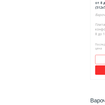
от 8 
(512х
Вароч
Плита
конфо
8 до 1
После
цена
Вароч