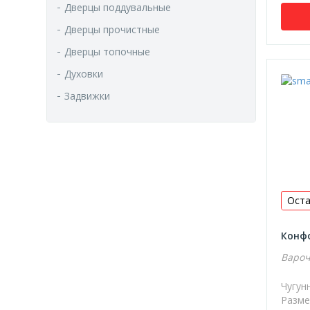
700х700х26,5
Дверцы поддувальные
710х410х15
Дверцы прочистные
710х410х20
Дверцы топочные
Духовки
Задвижки
Тоннели монтажные
Рубцовский
Дверцы поддувальные
Дверцы прочистные
Оста
Дверцы топочные
Духовки
Конфо
Колосники
Вароч
Варочные плиты
Чугун
Задвижки
Разме