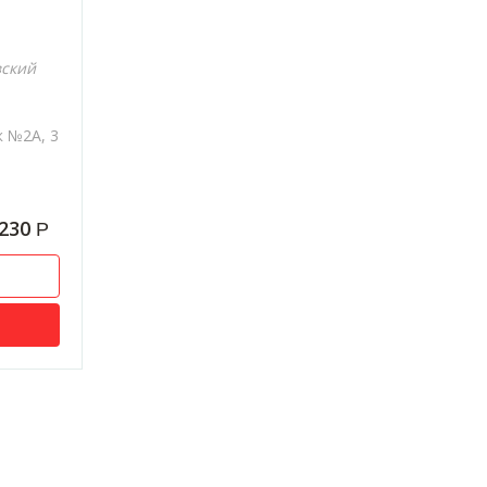
вский
к №2А, 3
 230
Р