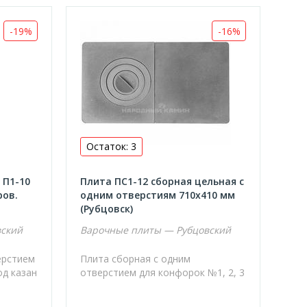
-19%
-16%
Остаток: 3
 П1-10
Плита ПС1-12 сборная цельная с
ров.
одним отверстиям 710х410 мм
(Рубцовск)
вский
Варочные плиты — Рубцовский
ерстием
Плита сборная с одним
од казан
отверстием для конфорок №1, 2, 3