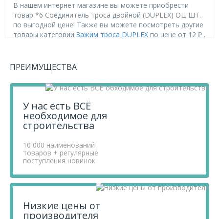
В нашем интернет магазине вы можете приобрести
товар *6 Соединитель троса двойной (DUPLEX) ОЦ ШТ.
по выгодной цене! Также вы можете посмотреть другие
товары категории
Зажим троса DUPLEX
по цене от 12 ₽ ,
Такелаж
по цене от 7 ₽ ,
Метизы
по цене от 1 ₽ .
Приобретая продукцию в нашем магазине, вы получаете
ПРЕИМУЩЕСТВА
товары высокого качества по выгодным ценам, так как
мы проводим детальный анализ рынка, придерживаемся
минимальных розничных цен и выбираем надежных
поставщиков.
У нас есть ВСЁ
Чтобы купить товар *6 Соединитель троса двойной
необходимое для
(DUPLEX) ОЦ ШТ., перенесите его в «Корзину» и
строительства
оформите свой заказ.
Если у вас остались вопросы, вы можете задать их по
10 000 наименований
телефону
+7 812 740 68 02
или в онлайн-чате прямо на
товаров + регулярные
поступления новинок
сайте.
Низкие цены от
производителя