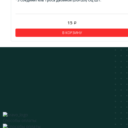
*5 Соединитель троса двойной (DUPLEX) ОЦ ШТ.
15
Р
В КОРЗИНУ
Способы оплаты: