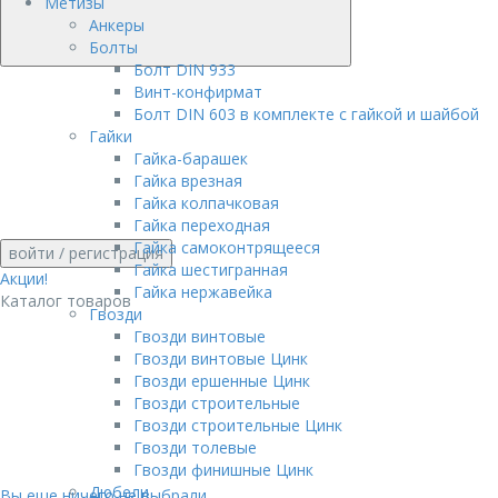
Метизы
Анкеры
Болты
Болт DIN 933
Винт-конфирмат
Болт DIN 603 в комплекте с гайкой и шайбой
Гайки
Гайка-барашек
Гайка врезная
Гайка колпачковая
Гайка переходная
Гайка самоконтрящееся
войти
/ регистрация
Гайка шестигранная
Акции!
Гайка нержавейка
Каталог товаров
Гвозди
Гвозди винтовые
Гвозди винтовые Цинк
Гвозди ершенные Цинк
Гвозди строительные
Гвозди строительные Цинк
Гвозди толевые
Гвозди финишные Цинк
Дюбели
Вы еще ничего не выбрали