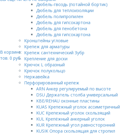
Дюбель-гвоздь (потайной бортик)
Дюбель для теплоизоляции
Дюбель полипропилен
Дюбель для гипсокартона
Дюбель для пенобетона
Дюбель для гипсокартона
Кронштейны угловые
Крепеж для арматуры
В корзине:
Крепеж сантехнический Зубр
тов.
0
руб.
Крепление для доски
Крючок L образный
Крючок полукольцо
Нержавейка
Перфорированный крепеж
ARN Анкер регулируемый по высоте
DSU Держатель столба универсальный
KBE/REHAU оконные пластины
KUAS Крепежный уголок ассиметричный
KUC Крепежный уголок скользящий
KUL Крепёжный анкерный уголок
KUR Крепежный угол равносторонний
KUSIK Опора скользящая для стропил