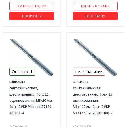
Гайка нержавейка
КУПИТЬ В 1 КЛИК
КУПИТЬ В 1 КЛИК
Гвозди
В КОРЗИНУ
В КОРЗИНУ
Гвозди винтовые
Гвозди винтовые Цинк
Гвозди ершенные Цинк
Гвозди строительные
Гвозди строительные Цинк
Гвозди толевые
Остаток: 1
нет в наличии
Гвозди финишные Цинк
Шпилька
Шпилька
Дюбели
сантехническая,
сантехническая,
Дюбель-гвоздь (потайной бортик)
шестигранник, Torx 25,
шестигранник, Torx 25,
оцинкованная, М8x90мм,
оцинкованная,
Дюбель для теплоизоляции
4шт, ЗУБР Мастер 37870-
М8x100мм, 2шт, ЗУБР
Дюбель полипропилен
08-090-4
Мастер 37870-08-100-2
Дюбель для гипсокартона
Шпилька
Шпилька