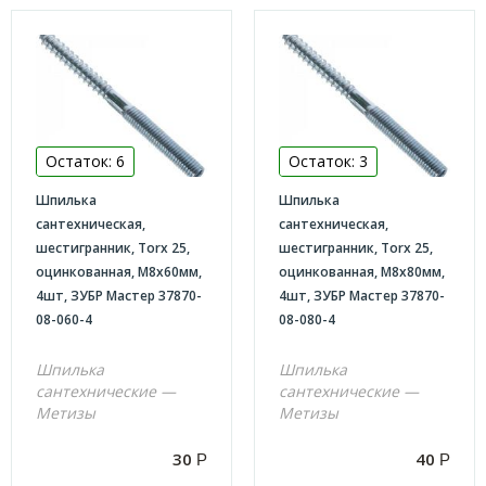
КАТАЛОГ
Анкеры
Болты
Болт DIN 933
Остаток: 6
Остаток: 3
Винт-конфирмат
Шпилька
Шпилька
Болт DIN 603 в комплекте с гайкой и шайбой
сантехническая,
сантехническая,
Гайки
шестигранник, Torx 25,
шестигранник, Torx 25,
оцинкованная, М8x60мм,
оцинкованная, М8x80мм,
Гайка-барашек
4шт, ЗУБР Мастер 37870-
4шт, ЗУБР Мастер 37870-
Гайка врезная
08-060-4
08-080-4
Гайка колпачковая
Шпилька
Шпилька
Гайка переходная
сантехнические —
сантехнические —
Метизы
Метизы
Гайка самоконтрящееся
Гайка шестигранная
30
40
Р
Р