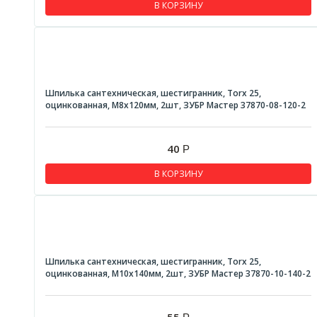
В КОРЗИНУ
Хомут-бабочка cталь
Хомут червячный нержавейка
Шайбы
Шайбы плоские DIN 125A
Шпилька сантехническая, шестигранник, Torx 25,
Шайбы плоские кузовные DIN 9021
оцинкованная, М8x120мм, 2шт, ЗУБР Мастер 37870-08-120-2
Пружинная(гровер)
40
Р
Шканты
Шпилька сантехнические
В КОРЗИНУ
Шпильки резьбовые
Шплинты
Шпильки резьбовые нержавейка
Шпилька сантехническая, шестигранник, Torx 25,
Шурупы сантехнические
оцинкованная, М10x140мм, 2шт, ЗУБР Мастер 37870-10-140-2
Комплект крепления для унитаза и писуара PWC
Комплект крепления для раковины PWR