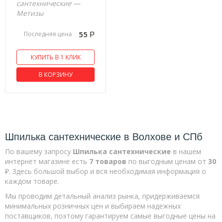
сантехнические —
US Угловой соединитель
Метизы
Держатели балки
55
Последняя цена
Р
Кляймер
Лента монтажная
КУПИТЬ В 1 КЛИК
Опора балки
В КОРЗИНУ
Пластина с шипами
Подвес мебельный
Проволока
Саморезы
Шпилька сантехнические в Волхове и СПб
Гипрок-дерево черные
По вашему запросу
Шпилька сантехнические
в нашем
интернет магазине есть
7 товаров
по выгодным ценам от
30
Гипрок дерево желтые
₽. Здесь большой выбор и вся необходимая информация о
Клопы Ral
каждом товаре.
Мы проводим детальный анализ рынка, придерживаемся
Клопы острые
минимальных розничных цен и выбираем надежных
Клопы сверло
поставщиков, поэтому гарантируем самые выгодные цены на