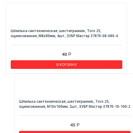
Зажим троса DUPLEX
Карабин винтовой
Карабин с вертлюгом
Шпилька сантехническая, шестигранник, Torx 25,
Карабин с серьгой
оцинкованная, М8x80мм, 4шт, ЗУБР Мастер 37870-08-080-4
Карабин усиленный
Коуш стальной DIN 6899
40
Р
Рым-болт DIN 580
В КОРЗИНУ
Рым-гайка DIN 582
Скоба такелажная
Талреп DIN 1480
ТРОС DIN 3055
Шпилька сантехническая, шестигранник, Torx 25,
оцинкованная, М10x100мм, 2шт, ЗУБР Мастер 37870-10-100-2
ТРОС стальной в ПВХ оплетке
Термошайба для сотового поликарбоната
45
Р
Хомуты червячные