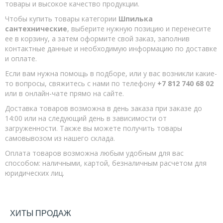
товары и высокое качество продукции.
Конструкционные
Чтобы купить товары категории
Шпилька
Кровельные Ral
сантехнические
, выберите нужную позицию и перенесите
Кровельные Цинк
ее в корзину, а затем оформите свой заказ, заполнив
контактные данные и необходимую информацию по доставке
Универсальные белый цинк
и оплате.
Универсальные желтый цинк
Если вам нужна помощь в подборе, или у вас возникли какие-
то вопросы, свяжитесь с нами по телефону
+7 812 740 68 02
Скобы для электрокабеля
или в онлайн-чате прямо на сайте.
Скобы строительные
Доставка товаров возможна в день заказа при заказе до
Такелаж
14:00 или на следующий день в зависимости от
загруженности. Также вы можете получить товары
DIN 763 (сварная)
самовывозом из нашего склада.
DIN 766
Оплата товаров возможна любым удобным для вас
способом: наличными, картой, безналичным расчетом для
Блок
юридических лиц.
Блок двойной
Вертлюг
ХИТЫ ПРОДАЖ
Зажим троса DIN 741