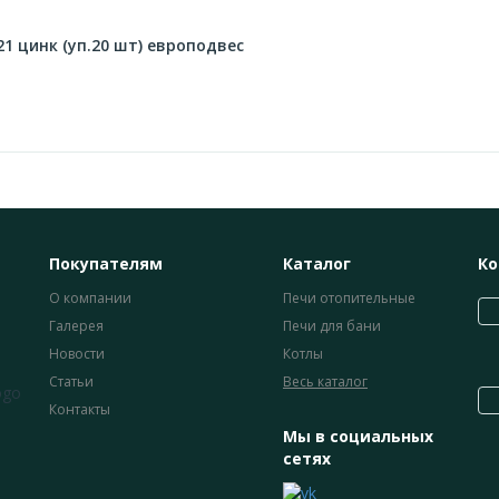
21 цинк (уп.20 шт) европодвес
Покупателям
Каталог
Ко
О компании
Печи отопительные
Галерея
Печи для бани
Новости
Котлы
Статьи
Весь каталог
Контакты
Мы в социальных
сетях