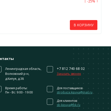
-25%
В КОРЗИНУ
нтакты
+7 812 740 68 02
Ленинградская область,
Волховский р-н,
Заказать звонок
д.Кипуя, д.38
Время работы:
Для поставщиков
Пн - Вс: 9:00 - 19:00
stroibaza.kipuya@mail.ru
Для клиентов:
sb-kipuya@bk.ru