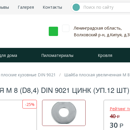
зывы
Галерея
Контакты
Ленинградская область,
Волховский р-н, д.Кипуя, д.3
для дома
Пиломатериалы
Кровля
плоские кузовные DIN 9021
Шайба плоская увеличенная М 8 (
 8 (D8,4) DIN 9021 ЦИНК (УП.12 Ш
-25%
Рейтинг т
40
Р
30
Р