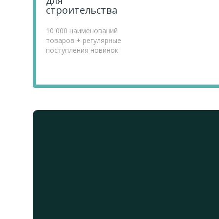
для
строительства
10 000 наименований
товаров + регулярные
поступления новинок