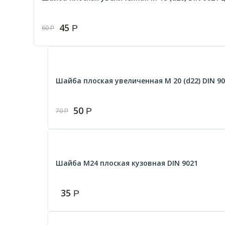
45
Р
60
Р
Шайба плоская увеличенная М 20 (d22) DIN 90
50
Р
70
Р
Шайба М24 плоская кузовная DIN 9021
35
Р