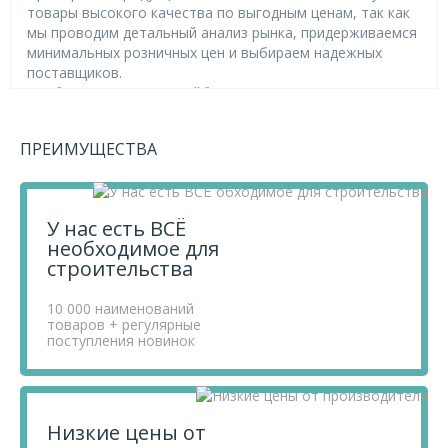
товары высокого качества по выгодным ценам, так как
мы проводим детальный анализ рынка, придерживаемся
минимальных розничных цен и выбираем надежных
поставщиков.
Чтобы купить товар Шайба пружинная М 12 DIN 127
цинк (уп.5 шт) европодвес, перенесите его в «Корзину» и
оформите свой заказ.
ПРЕИМУЩЕСТВА
Если у вас остались вопросы, вы можете задать их по
телефону
+7 812 740 68 02
или в онлайн-чате прямо на
сайте.
У нас есть ВСЁ
необходимое для
строительства
10 000 наименований
товаров + регулярные
поступления новинок
Низкие цены от