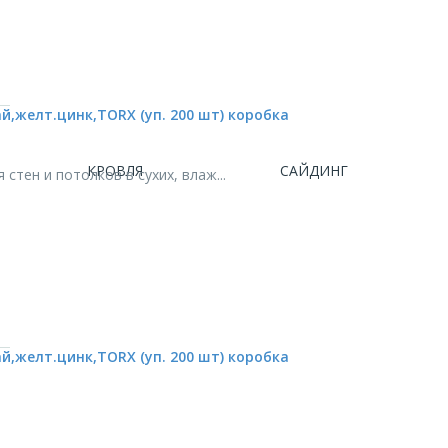
,желт.цинк,TORX (уп. 200 шт) коробка
КРОВЛЯ
САЙДИНГ
тен и потолков в сухих, влаж...
,желт.цинк,TORX (уп. 200 шт) коробка