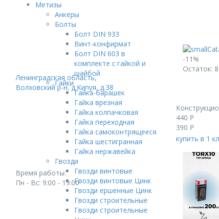
Метизы
Анкеры
Болты
Болт DIN 933
Винт-конфирмат
Болт DIN 603 в
-11%
комплекте с гайкой и
Остаток: 8
шайбой
Ленинградская область,
Гайки
Волховский р-н, д.Кипуя, д.38
Гайка-барашек
Гайка врезная
Конструкци
Гайка колпачковая
440
Р
Гайка переходная
390
Р
Гайка самоконтрящееся
купить в 1 к
Гайка шестигранная
Гайка нержавейка
Гвозди
Гвозди винтовые
Время работы:
Гвозди винтовые Цинк
Пн - Вс: 9:00 - 19:00
Гвозди ершенные Цинк
Гвозди строительные
Гвозди строительные