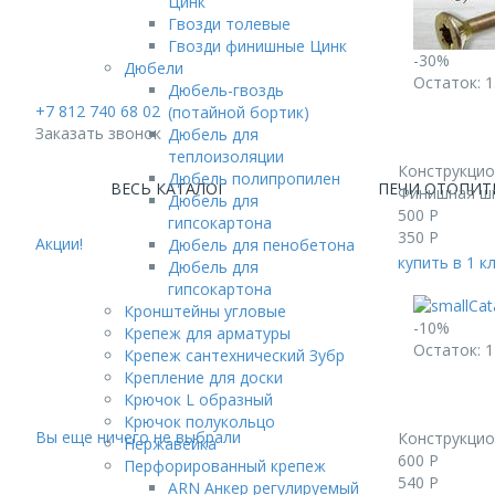
Цинк
Гвозди толевые
Гвозди финишные Цинк
-30%
Дюбели
Остаток: 1
Дюбель-гвоздь
+7 812 740 68 02
(потайной бортик)
Заказать звонок
Дюбель для
теплоизоляции
Конструкци
Дюбель полипропилен
ВЕСЬ КАТАЛОГ
ПЕЧИ ОТОПИТ
Финишная шп
Дюбель для
500
Р
гипсокартона
350
Р
Акции!
Дюбель для пенобетона
купить в 1 к
Дюбель для
гипсокартона
Кронштейны угловые
-10%
Крепеж для арматуры
Остаток: 1
Крепеж сантехнический Зубр
Крепление для доски
Крючок L образный
Крючок полукольцо
Вы еще ничего не выбрали
Конструкци
Нержавейка
600
Р
Перфорированный крепеж
540
Р
ARN Анкер регулируемый