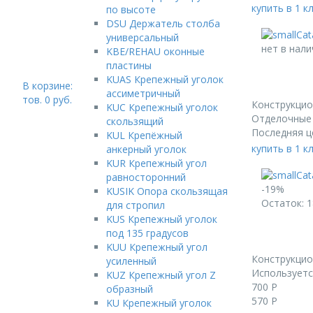
купить в 1 к
по высоте
DSU Держатель столба
универсальный
нет в нали
KBE/REHAU оконные
пластины
KUAS Крепежный уголок
В корзине:
ассиметричный
тов.
0
руб.
Конструкци
KUC Крепежный уголок
Отделочные 
скользящий
Последняя ц
KUL Крепёжный
купить в 1 к
анкерный уголок
KUR Крепежный угол
равносторонний
-19%
KUSIK Опора скользящая
Остаток: 1
для стропил
KUS Крепежный уголок
под 135 градусов
KUU Крепежный угол
Конструкци
усиленный
Используетс
KUZ Крепежный угол Z
700
Р
образный
570
Р
KU Крепежный уголок