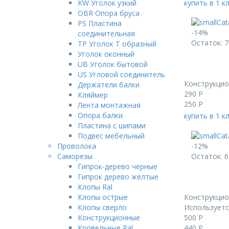
KW Уголок узкий
купить в 1 к
OBR Опора бруса
PS Пластина
-14%
соединительная
Остаток: 7
TP Уголок Т образный
Уголок оконный
UB Уголок бытовой
US Угловой соединитель
Конструкци
Держатели балки
290
Р
Кляймер
250
Р
Лента монтажная
Опора балки
купить в 1 к
Пластина с шипами
Подвес мебельный
-12%
Проволока
Остаток: 6
Саморезы
Гипрок-дерево черные
Гипрок дерево желтые
Клопы Ral
Конструкци
Клопы острые
Используетс
Клопы сверло
500
Р
Конструкционные
440
Р
Кровельные Ral