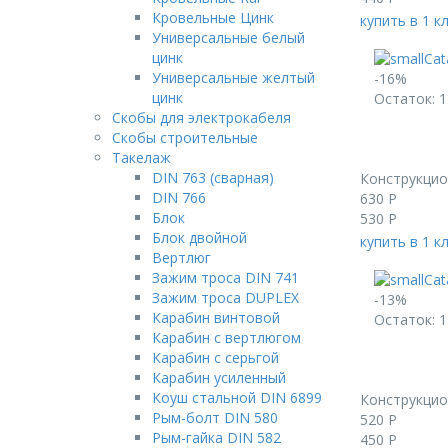
Кровельные Цинк
купить в 1 к
Универсальные белый
цинк
Универсальные желтый
-16%
цинк
Остаток: 1
Скобы для электрокабеля
Скобы строительные
Такелаж
DIN 763 (сварная)
Конструкци
DIN 766
630
Р
Блок
530
Р
Блок двойной
купить в 1 к
Вертлюг
Зажим троса DIN 741
Зажим троса DUPLEX
-13%
Карабин винтовой
Остаток: 1
Карабин с вертлюгом
Карабин с серьгой
Карабин усиленный
Коуш стальной DIN 6899
Конструкци
Рым-болт DIN 580
520
Р
Рым-гайка DIN 582
450
Р