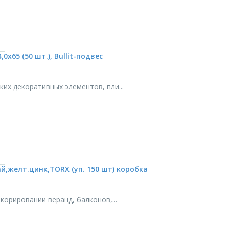
х65 (50 шт.), Bullit-подвес
х декоративных элементов, пли...
,желт.цинк,TORX (уп. 150 шт) коробка
орировании веранд, балконов,...