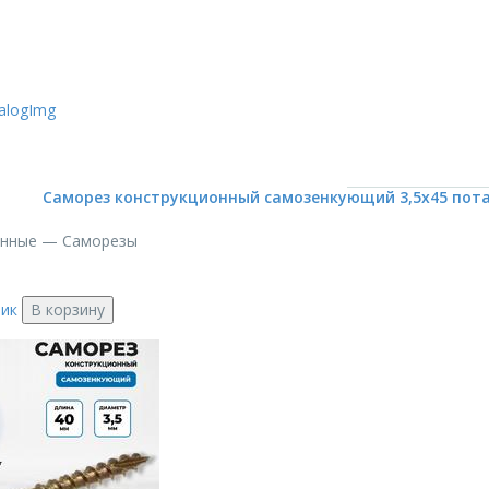
Саморез конструкционный самозенкующий 3,5х45 потай
онные — Саморезы
лик
В корзину