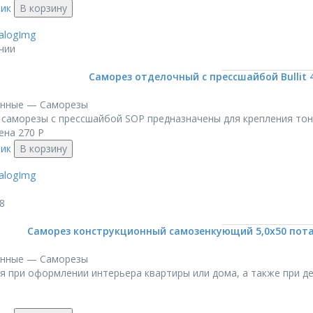
лик
В корзину
чии
Саморез отделочный с прессшайбой Bullit 4,0
онные — Саморезы
саморезы с прессшайбой SOP предназначены для крепления тонки
ена
270
Р
лик
В корзину
8
Саморез конструкционный самозенкующий 5,0х50 потай
онные — Саморезы
я при оформлении интерьера квартиры или дома, а также при дек