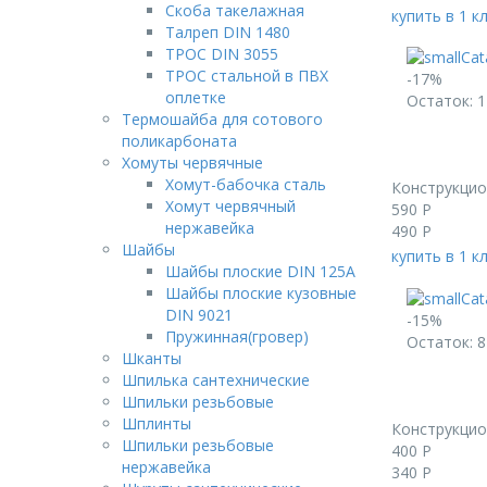
Скоба такелажная
купить в 1 к
Талреп DIN 1480
ТРОС DIN 3055
ТРОС стальной в ПВХ
-17%
оплетке
Остаток: 1
Термошайба для сотового
поликарбоната
Хомуты червячные
Хомут-бабочка cталь
Конструкци
Хомут червячный
590
Р
нержавейка
490
Р
Шайбы
купить в 1 к
Шайбы плоские DIN 125A
Шайбы плоские кузовные
DIN 9021
-15%
Пружинная(гровер)
Остаток: 8
Шканты
Шпилька сантехнические
Шпильки резьбовые
Шплинты
Конструкци
Шпильки резьбовые
400
Р
нержавейка
340
Р