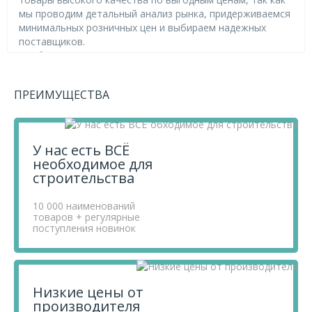
мы проводим детальный анализ рынка, придерживаемся
минимальных розничных цен и выбираем надежных
поставщиков.
Чтобы купить товар Крепеж для поперечных лаг 204 х
84 х 1 мм, перенесите его в «Корзину» и оформите свой
заказ.
ПРЕИМУЩЕСТВА
Если у вас остались вопросы, вы можете задать их по
телефону
+7 812 740 68 02
или в онлайн-чате прямо на
сайте.
У нас есть ВСЁ
необходимое для
строительства
10 000 наименований
товаров + регулярные
поступления новинок
Низкие цены от
производителя