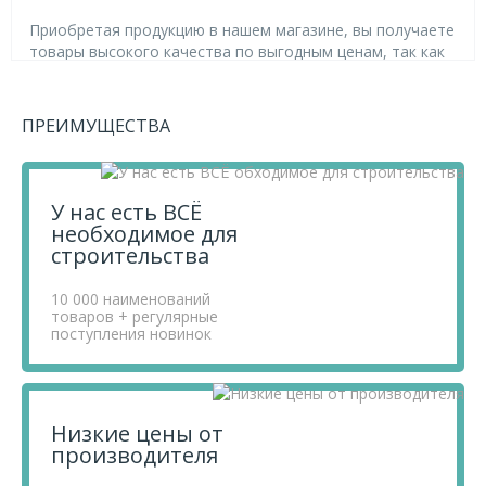
Приобретая продукцию в нашем магазине, вы получаете
товары высокого качества по выгодным ценам, так как
мы проводим детальный анализ рынка, придерживаемся
минимальных розничных цен и выбираем надежных
поставщиков.
ПРЕИМУЩЕСТВА
Чтобы купить товар Гвоздевая пластина 129*152
этикетка, перенесите его в «Корзину» и оформите свой
заказ.
Если у вас остались вопросы, вы можете задать их по
У нас есть ВСЁ
телефону
+7 812 740 68 02
или в онлайн-чате прямо на
необходимое для
сайте.
строительства
10 000 наименований
товаров + регулярные
поступления новинок
Низкие цены от
производителя