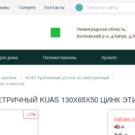
зывы
Галерея
Контакты
Ленинградская область,
Волховский р-н, д.Кипуя, д.3
для дома
Пиломатериалы
Кровля
 крепеж
KUAS Крепежный уголок ассиметричный
нк этикетка
РИЧНЫЙ KUAS 130Х65Х50 ЦИНК ЭТ
-27%
Рейтинг т
45
Р