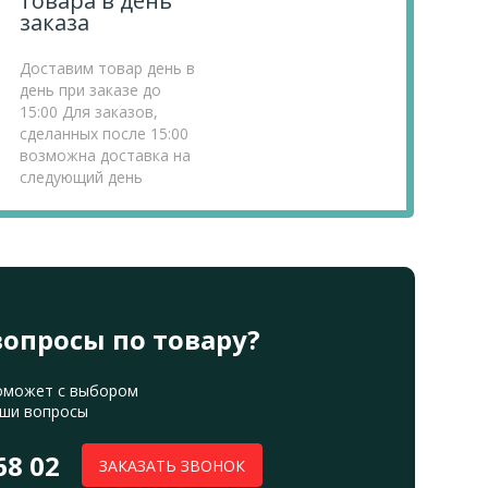
товара в день
заказа
Доставим товар день в
день при заказе до
15:00 Для заказов,
сделанных после 15:00
возможна доставка на
следующий день
вопросы по товару?
оможет с выбором
аши вопросы
68 02
ЗАКАЗАТЬ ЗВОНОК