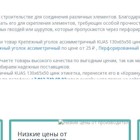
строительстве для соединения различных элементов. Благодаря
ть его для скрепления элементов, требующих особой прочности
ых гвоздей или шурупов, которые пропускаются через перфори
и товар Крепежный уголок ассимметричный KUAS 130х65х50 цинк
жный уголок ассиметричный
по цене от 25 ₽ ,
Перфорированный
чаете товары высокого качества по выгодным ценам, так как м
ыбираем надежных поставщиков.
чный KUAS 130х65х50 цинк этикетка, перенесите его в «Корзину
их по телефону
+7 812 740 68 02
или в онлайн-чате прямо на сайте
Низкие цены от