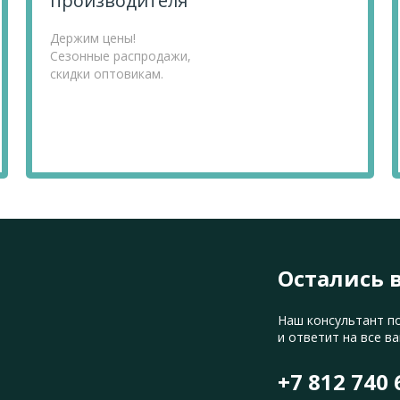
производителя
Держим цены!
Сезонные распродажи,
скидки оптовикам.
Остались 
Наш консультант п
и ответит на все в
+7 812 740 