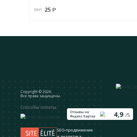
25
Р
30
Р
Сopyright © 2026.
Все права защищены.
Способы оплаты:
Отзывы на
4,9
/5
Яндекс.Картах
SEO-продвижение
и аналитика