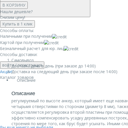
В КОРЗИНУ
Нашли дешевле?
Снизим цену!
Купить в 1 клик
Способы оплаты:
Наличными при получении
Картой при получении
Безналичный расчет для юр. лиц
Способы доставки:
Самовывоз
войти
/ регистрация
Доставка день в день (при заказе до 14:00)
Акции!
Доставка на следующий день (при заказе после 14:00)
Каталог товаров
Описание
Описание
регулируемый по высоте анкер, который имеет еще назван
четырьмя отверстиями по сторонам (диаметр 8 мм), также
осуществляется регулировка второй пластины при помощи
эффективно компенсировать усадку деревянных построек,
строения по мере того, как брус будет усыхать. Иными с
Вы еще ничего не выбрали