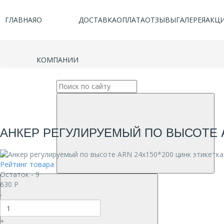
ГЛАВНАЯ
О
ДОСТАВКА
ОПЛАТА
ОТЗЫВЫ
ГАЛЕРЕЯ
АКЦ
КОМПАНИИ
АНКЕР РЕГУЛИРУЕМЫЙ ПО ВЫСОТЕ A
Рейтинг товара
Остаток - 9
630
Р
-
+