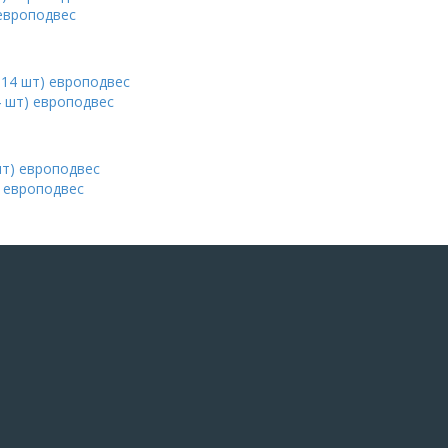
 европодвес
4 шт) европодвес
) европодвес