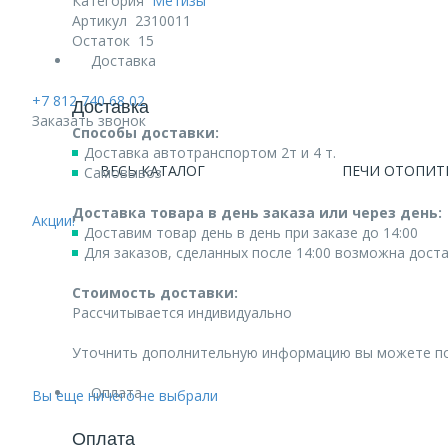
Категория
Метизы
Артикул
2310011
Остаток
15
Доставка
+7 812 740 68 02
Доставка
Заказать звонок
Способы доставки:
Доставка автотранспортом 2т и 4 т.
ВЕСЬ КАТАЛОГ
ПЕЧИ ОТОПИТ
Самовывоз
Доставка товара в день заказа или через день:
Акции!
Доставим товар день в день при заказе до 14:00
Для заказов, сделанных после 14:00 возможна дост
Стоимость доставки:
Рассчитывается индивидуально
Уточнить дополнительную информацию вы можете п
Оплата
Вы еще ничего не выбрали
Оплата