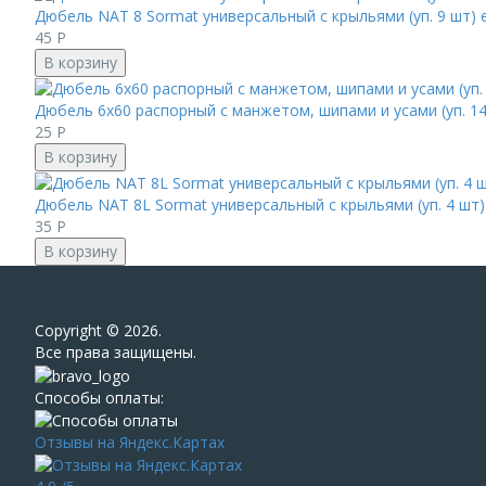
Дюбель NAT 8 Sormat универсальный с крыльями (уп. 9 шт)
45
Р
В корзину
Дюбель 6х60 распорный с манжетом, шипами и усами (уп. 1
25
Р
В корзину
Дюбель NAT 8L Sormat универсальный с крыльями (уп. 4 шт
35
Р
В корзину
Сopyright © 2026.
Все права защищены.
Способы оплаты:
Отзывы на Яндекс.Картах