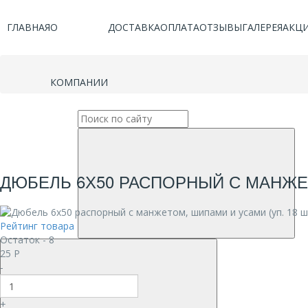
ГЛАВНАЯ
О
ДОСТАВКА
ОПЛАТА
ОТЗЫВЫ
ГАЛЕРЕЯ
АКЦ
КОМПАНИИ
ДЮБЕЛЬ 6Х50 РАСПОРНЫЙ С МАНЖЕТ
Рейтинг товара
Остаток - 8
25
Р
-
+