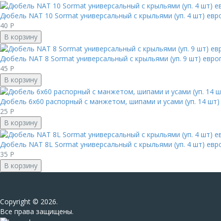
Дюбель NAT 10 Sormat универсальный с крыльями (уп. 4 шт) евр
40
Р
В корзину
Дюбель NAT 8 Sormat универсальный с крыльями (уп. 9 шт) евро
45
Р
В корзину
Дюбель 6х60 распорный с манжетом, шипами и усами (уп. 14 шт)
25
Р
В корзину
Дюбель NAT 8L Sormat универсальный с крыльями (уп. 4 шт) евр
35
Р
В корзину
Сopyright © 2026.
Все права защищены.