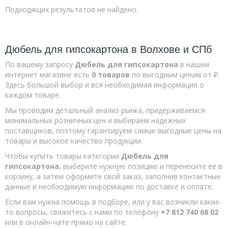
Болты
Подходящих результатов не найдено.
Болт DIN 933
Винт-конфирмат
Дюбель для гипсокартона в Волхове и СПб
Болт DIN 603 в комплекте с гайкой и шайбой
По вашему запросу
Дюбель для гипсокартона
в нашем
Гайки
интернет магазине есть
0 товаров
по выгодным ценам от
₽.
Здесь большой выбор и вся необходимая информация о
Гайка-барашек
каждом товаре.
Гайка врезная
Мы проводим детальный анализ рынка, придерживаемся
Гайка колпачковая
минимальных розничных цен и выбираем надежных
поставщиков, поэтому гарантируем самые выгодные цены на
Гайка переходная
товары и высокое качество продукции.
Гайка самоконтрящееся
Чтобы купить товары категории
Дюбель для
гипсокартона
, выберите нужную позицию и перенесите ее в
Гайка шестигранная
корзину, а затем оформите свой заказ, заполнив контактные
Гайка нержавейка
данные и необходимую информацию по доставке и оплате.
Гвозди
Если вам нужна помощь в подборе, или у вас возникли какие-
то вопросы, свяжитесь с нами по телефону
+7 812 740 68 02
Гвозди винтовые
или в онлайн-чате прямо на сайте.