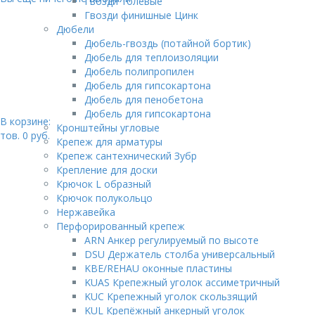
Гвозди толевые
Гвозди финишные Цинк
Дюбели
Дюбель-гвоздь (потайной бортик)
Дюбель для теплоизоляции
Дюбель полипропилен
Дюбель для гипсокартона
Дюбель для пенобетона
Дюбель для гипсокартона
В корзине:
Кронштейны угловые
тов.
0
руб.
Крепеж для арматуры
Крепеж сантехнический Зубр
Крепление для доски
Крючок L образный
Крючок полукольцо
Нержавейка
Перфорированный крепеж
ARN Анкер регулируемый по высоте
DSU Держатель столба универсальный
KBE/REHAU оконные пластины
KUAS Крепежный уголок ассиметричный
KUC Крепежный уголок скользящий
KUL Крепёжный анкерный уголок