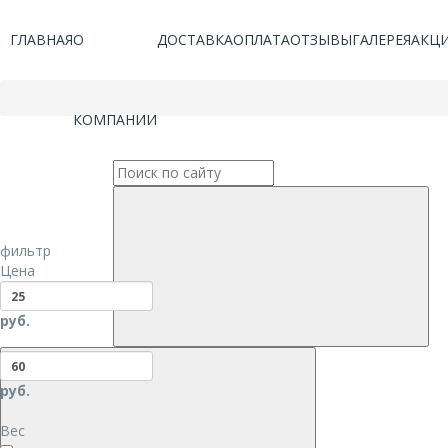
ГЛАВНАЯ
О
ДОСТАВКА
ОПЛАТА
ОТЗЫВЫ
ГАЛЕРЕЯ
АКЦ
КОМПАНИИ
фильтр
Цена
руб.
руб.
Вес