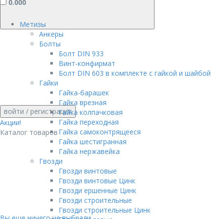
0.000
Метизы
Анкеры
Болты
Болт DIN 933
Винт-конфирмат
Болт DIN 603 в комплекте с гайкой и шайбой
Гайки
Гайка-барашек
Гайка врезная
войти
/ регистрация
Гайка колпачковая
Гайка переходная
Акции!
Гайка самоконтрящееся
Каталог товаров
Гайка шестигранная
Гайка нержавейка
Гвозди
Гвозди винтовые
Гвозди винтовые Цинк
Гвозди ершенные Цинк
Гвозди строительные
Гвозди строительные Цинк
Вы еще ничего не выбрали