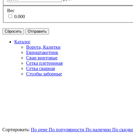
Вес
0.000
Сбросить
Отправить
Каталог
Ворота, Калитки
Евроштакетник
Сваи винтовые
Сетка плетеннная
Сетка сварная
Столбы заборные
Сортировать:
По цене
По популярности
По наличию
По скидк