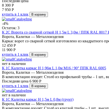
Последняя цена
8 300
Р
7 950
Р
купить в 1 клик
В корзину
-4%
Остаток: 3
К 2С Ворота со сварной сеткой H 1,5м L 3,0м / ППК RAL 8
Ворота, Калитки — Металлоизделия
Каркас ворот со сварной сеткой изготовлено из квадратного пр
12 450
Р
11 900
Р
купить в 1 клик
В корзину
нет в наличии
К 1С Калитка каркас Н 1,96м L 1,0м М16 / 90° ППК RAL 6005
Ворота, Калитки — Металлоизделия
В комплектацию входят: Столб из профильной трубы – 1 шт., вы
Последняя цена
6 900
Р
купить в 1 клик
В корзину
нет в наличии
К 1С Калитка каркас Н 1,5м L 0,8м (грунт)
Ворота, Калитки — Металлоизделия
В комплектацию входят: Столб из круглой трубы – 1 шт., высота