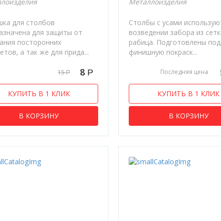
лоизделия
Металлоизделия
шка для столбов
Столбы с усами использую
азначена для защиты от
возведении забора из сет
ания посторонних
рабица. Подготовлены под
тов, а так же для прида...
финишную покраск...
8
Р
Последняя цена
15
Р
КУПИТЬ В 1 КЛИК
КУПИТЬ В 1 КЛИК
В КОРЗИНУ
В КОРЗИНУ