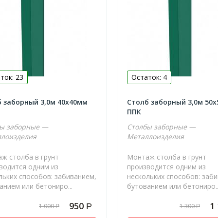
ток: 23
Остаток: 4
 заборный 3,0м 40х40мм
Столб заборный 3,0м 50х
ППК
ы заборные —
Столбы заборные —
лоизделия
Металлоизделия
ж столба в грунт
Монтаж столба в грунт
водится одним из
производится одним из
льких способов: забиванием,
нескольких способов: заб
анием или бетониро...
бутованием или бетониро..
950
1
Р
1 000
1 300
Р
Р