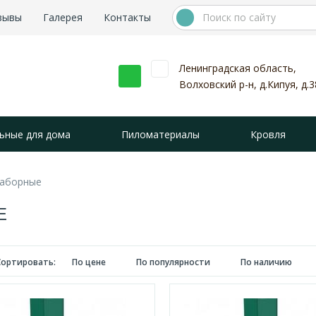
зывы
Галерея
Контакты
Ленинградская область,
Волховский р-н, д.Кипуя, д.3
ьные для дома
Пиломатериалы
Кровля
заборные
Е
Сортировать:
По цене
По популярности
По наличию