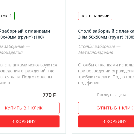
ток: 1
нет в наличии
 заборный с планками
Столб заборный с планк
40х40мм (грунт) (100)
3,0м 50х50мм (грунт) (100
ы заборные —
Столбы заборные —
лоизделия
Металлоизделия
ы с планками используются
Столбы с планками исполь
озведении ограждений, где
при возведении ограждени
ются лаги. Подготовлены
требуются лаги. Подготов
ниш...
под финиш...
770
Р
Последняя цена
КУПИТЬ В 1 КЛИК
КУПИТЬ В 1 КЛИК
В КОРЗИНУ
В КОРЗИНУ