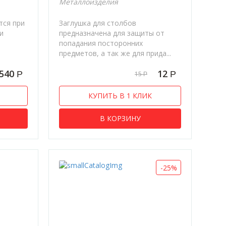
Металлоизделия
тся при
Заглушка для столбов
ки
предназначена для защиты от
попадания посторонних
предметов, а так же для прида...
540
12
Р
Р
15
Р
КУПИТЬ В 1 КЛИК
В КОРЗИНУ
-25%