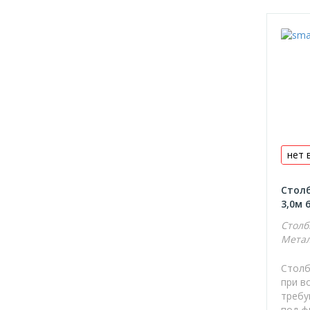
нет 
Столб
3,0м 
Столб
Метал
Столб
при в
требу
под фи