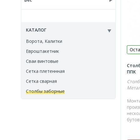
руб.
руб.
0.000
2.300
КАТАЛОГ
2.990
Ворота, Калитки
3.590
Оста
Евроштакетник
4.100
Сваи винтовые
5.340
Столб
Сетка плетеннная
ППК
6.750
Сетка сварная
Столб
8.160
Метал
Столбы заборные
Монта
произ
неско
бутов