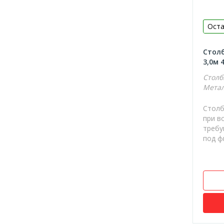
Оста
Столб
3,0м 
Столб
Метал
Столб
при в
требу
под фи