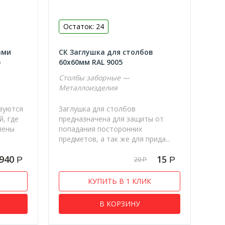
Остаток: 24
ами
СК Заглушка для столбов
)
60х60мм RAL 9005
Столбы заборные —
Металлоизделия
зуются
Заглушка для столбов
й, где
предназначена для защиты от
лены
попадания посторонних
предметов, а так же для прида...
940
15
Р
Р
20
Р
КУПИТЬ В 1 КЛИК
В КОРЗИНУ