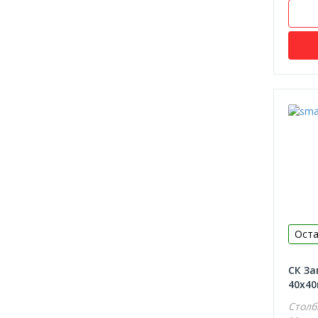
Оста
СК За
40х40
Столб