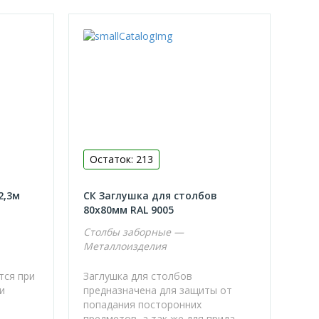
Остаток: 213
2,3м
СК Заглушка для столбов
80х80мм RAL 9005
Столбы заборные —
Металлоизделия
тся при
Заглушка для столбов
ки
предназначена для защиты от
попадания посторонних
предметов, а так же для прида...