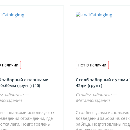
в наличии
нет в наличии
 заборный с планками
Столб заборный с усами 
60х60мм (грунт) (40)
42дм (грунт)
ы заборные —
Столбы заборные —
лоизделия
Металлоизделия
ы с планками используются
Столбы с усами использую
озведении ограждений, где
возведении забора из сет
ются лаги. Подготовлены
рабица. Подготовлены под
ниш...
финишную покраск...