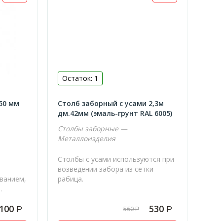
Остаток: 1
50 мм
Столб заборный с усами 2,3м
дм.42мм (эмаль-грунт RAL 6005)
Столбы заборные —
Металлоизделия
Столбы с усами используются при
возведении забора из сетки
иванием,
рабица.
.
 100
530
Р
Р
560
Р