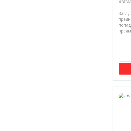
Метал
Заглу
предн
попад
предме