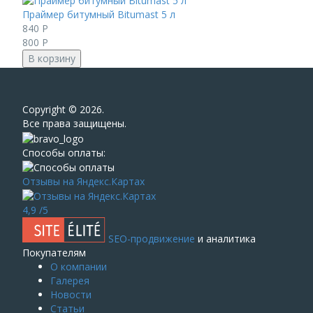
Праймер битумный Bitumast 5 л
840
Р
800
Р
В корзину
Сopyright © 2026.
Все права защищены.
Способы оплаты:
Отзывы на Яндекс.Картах
4,9
/5
SEO-продвижение
и аналитика
Покупателям
О компании
Галерея
Новости
Статьи