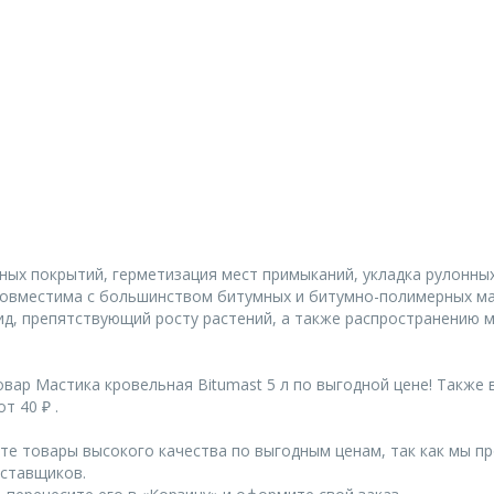
ных покрытий, герметизация мест примыканий, укладка рулонны
совместима с большинством битумных и битумно-полимерных мат
ид, препятствующий росту растений, а также распространению м
вар Мастика кровельная Bitumast 5 л по выгодной цене! Также
т 40 ₽ .
те товары высокого качества по выгодным ценам, так как мы п
ставщиков.