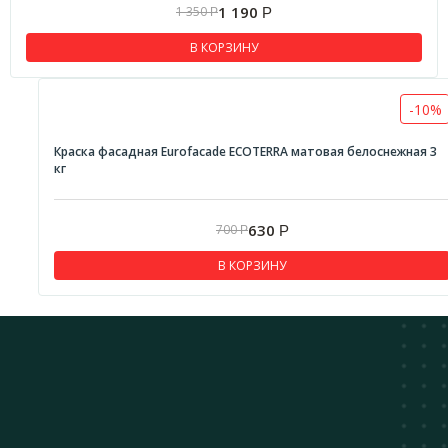
1 190
1 350
Р
Р
В КОРЗИНУ
-10%
Краска фасадная Eurofacade ECOTERRA матовая белоснежная 3
кг
630
700
Р
Р
В КОРЗИНУ