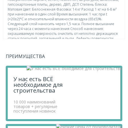
гипсокартонные плиты, дерево, ДВП, ДСП Степень блеска:
Матовая Цвет: Белоснежная Фасовка: 14 кг Расход: 1 кг на 6-8 м²
при нанесении в один слой Время высыхания: 1 час при t
(+20±2)°C и относительной влажности воздуха (65±5)%.
Следующий слой наносить через 1,5 часа. Полное высыхание
через 24 часа с момента нанесения Способ нанесения:
окрашиваемую поверхность очистить от неплотно держащихся
старых покрытий, загрязнений и пыли. Дефекты поверхности
зашпатлевать. Для получения качественного покрытия
необходимо перед окрашиванием полностью зашпаклевать
поверхность одной шпаклевочной смесью. Перед применением
ПРЕИМУЩЕСТВА
краску тщательно перемешать, при необходимости разбавить
водой, но не более 5%. Мелящие и интенсивно впитывающие
поверхности предварительно пропитывают акриловой
грунтовкой глубокого проникновения EUROPRIMER ECOTERRA.
Наносить краску на подготовленную сухую, чистую поверхность
У нас есть ВСЁ
валиком, кистью или краскораспылителем в 1 или 2 слоя.
необходимое для
Окрасочные работы производить при t не ниже +7°C
строительства
(оптимальные условия: t (+20±2)°С, относительная влажность
воздуха 80%) Состав: акриловый латекс, диоксид титана,
наполнители, функциональные добавки, частицы
10 000 наименований
товаров + регулярные
микронизированного мрамора, ионы серебра, вода Продукция
поступления новинок
сертифицирована. Соответствует требованиям ГОСТ Р 52020-
2003. Одобрена Госсанэпидемнадзором РФ
В нашем интернет магазине вы можете приобрести