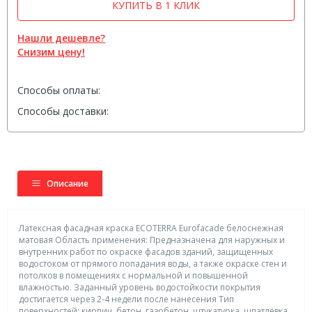
КУПИТЬ В 1 КЛИК
Нашли дешевле?
Снизим цену!
Способы оплаты:
Способы доставки:
Описание
Латексная фасадная краска ECOTERRA Eurofacade белоснежная
матовая Область применения: Предназначена для наружных и
внутренних работ по окраске фасадов зданий, защищенных
водостоком от прямого попадания воды, а также окраске стен и
потолков в помещениях с нормальной и повышенной
влажностью. Заданный уровень водостойкости покрытия
достигается через 2-4 недели после нанесения Тип
поверхностей: кирпич, бетон, газобетон, штукатурка, шпатлёвка,