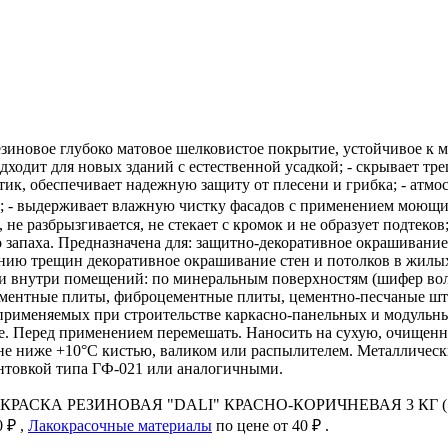
резиновое глубоко матовое шелковистое покрытие, устойчивое к 
ходит для новых зданий с естественной усадкой; - скрывает тре
к, обеспечивает надежную защиту от плесени и грибка; - атмо
я; - выдерживает влажную чистку фасадов с применением моющих
не разбрызгивается, не стекает с кромок и не образует подтеко
 запаха. Предназначена для: защитно-декоративное окрашивани
нию трещин декоративное окрашивание стен и потолков в жил
и внутри помещений: по минеральным поверхностям (шифер вол
ементные плиты, фиброцементные плиты, цементно-песчаные шту
применяемых при строительстве каркасно-панельных и модульн
це. Перед применением перемешать. Наносить на сухую, очище
не ниже +10°С кистью, валиком или распылителем. Металлическ
унтовкой типа ГФ-021 или аналогичными.
овар КРАСКА РЕЗИНОВАЯ "DALI" КРАСНО-КОРИЧНЕВАЯ 3 КГ (1)
 ₽ ,
Лакокрасочные материалы
по цене от 40 ₽ .