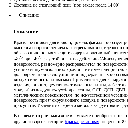
Доставка на следующий день (при заказе после 14:00)
Описание
Описание
Краска резиновая для кровли, цоколя, фасада - образует 
высоким сопротивлением к растрескиванию, идеально под
образованию новых трещин; содержит активный антисепти
-40⁰С до +40⁰С; - устойчива к воздействию УФ-излучени
поверхности, равномерно распределяется по поверхности, 
усиливает шумоизоляцию кровли; - не имеет неприятного
долговременной эксплуатации и подверженных образова
воздуха или неотапливаемых Применяется для: Снаружи 
изделия, кирпич, цементно-стружечные плиты, асбестоц
модули) из воздушно-сухой древесины, ОСБ, ДСП, ДВП 
металлическим поверхностям, по искусственной черепи
поверхность при t° окружающего воздуха и поверхности 
просушить. Изделия из черного металла загрунтовать гр
В нашем интернет магазине вы можете приобрести т
другие товары категории
Краска резиновая
по цене от 820