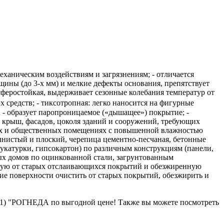
механическим воздействиям и загрязнениям; - отличается
щины (до 3-х мм) и мелкие дефекты основания, препятствует
сферостойкая, выдерживает сезонные колебания температур от
 средств; - тиксотропная: легко наносится на фигурные
в; - образует паропроницаемое («дышащее») покрытие; -
е крыш, фасадов, цоколя зданий и сооружений, требующих
ых и общественных помещениях с повышенной влажностью
нистый и плоский, черепица цементно-песчаная, бетонные
катурки, гипсокартон) по различным конструкциям (панели,
ых домов по оцинкованной стали, загрунтованным
нную от старых отслаивающихся покрытий и обезжиренную
ие поверхности очистить от старых покрытий, обезжирить и
 "РОГНЕДА по выгодной цене! Также вы можете посмотреть