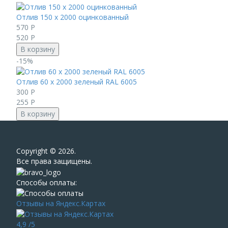
Отлив 150 х 2000 оцинкованный
570
Р
520
Р
В корзину
-15%
Отлив 60 х 2000 зеленый RAL 6005
300
Р
255
Р
В корзину
Сopyright © 2026.
Все права защищены.
Способы оплаты:
Отзывы на Яндекс.Картах
4,9
/5