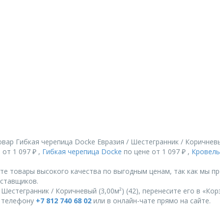
ар Гибкая черепица Docke Евразия / Шестегранник / Коричневый
 от 1 097 ₽ ,
Гибкая черепица Docke
по цене от 1 097 ₽ ,
Кровель
те товары высокого качества по выгодным ценам, так как мы п
ставщиков.
Шестегранник / Коричневый (3,00м²) (42), перенесите его в «Кор
о телефону
+7 812 740 68 02
или в онлайн-чате прямо на сайте.