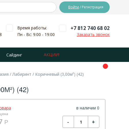
Войти
/ Регистрация
+7 812 740 68 02
Время работы:
8
Пн - Вс: 9:00 - 19:00
Заказать звонок
АКЦИИ!
Сайдинг
зия / Лабиринт / Коричневый (3,00м²) (42)
М²) (42)
овара
в наличии 0
цена
7
-
+
Р