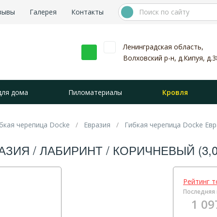
зывы
Галерея
Контакты
Ленинградская область,
Волховский р-н, д.Кипуя, д.3
для дома
Пиломатериалы
Кровля
бкая черепица Docke
Евразия
Гибкая черепица Docke Евра
ИЯ / ЛАБИРИНТ / КОРИЧНЕВЫЙ (3,00
Рейтинг т
Последняя 
1 09