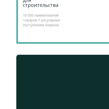
для
строительства
10 000 наименований
товаров + регулярные
поступления новинок