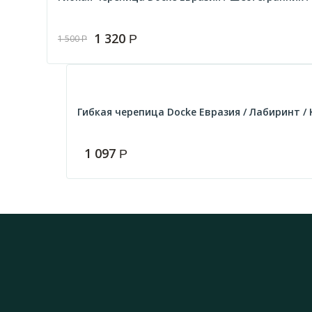
1 320
Р
1 500
Р
Гибкая черепица Docke Евразия / Лабиринт / К
1 097
Р