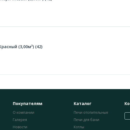
расный (3,00м²) (42)
Покупателям
Каталог
Ко
О компании
Печи отопительные
Галерея
Печи для бани
Новости
Котлы