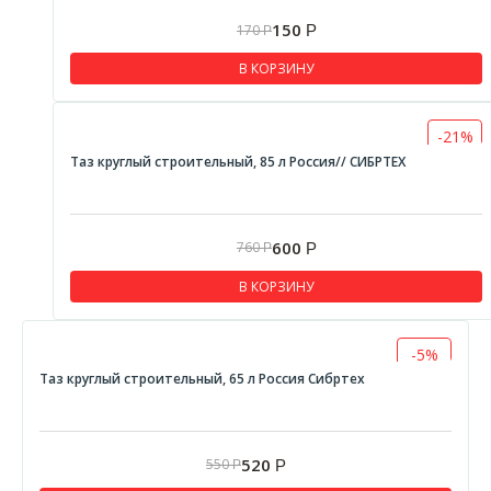
Ленты
150
170
Р
Р
Лен сантехнический
В КОРЗИНУ
Ленты изоляционные
Ленты сигнальные
-21%
Таз круглый строительный, 85 л Россия// СИБРТЕХ
Ленты клеящие
Средства индивидуальной защиты
Наколенники защитные
600
760
Р
Р
Очки защитные и маски
В КОРЗИНУ
Уплотнители
Шпатели
-5%
Таз круглый строительный, 65 л Россия Сибртех
Отвесы
Просекатели для профиля
Гладилки
520
550
Р
Р
Щетки