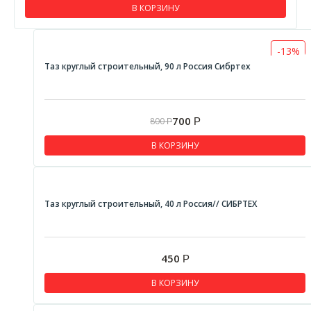
В КОРЗИНУ
Валики
Инструмент по гипсокартону
-13%
Карандаши и маркеры строительные
Таз круглый строительный, 90 л Россия Сибртех
Кисти малярные
Мелки разметочные
700
800
Р
Р
Миксеры для смесей и красок
В КОРЗИНУ
Пистолеты для пены и герметика
Правила строительные алюминиевые
Приспособление для кладки плитки
Таз круглый строительный, 40 л Россия// СИБРТЕХ
Серпянки
Стеклорезы
450
Р
Шнуры разметочные
В КОРЗИНУ