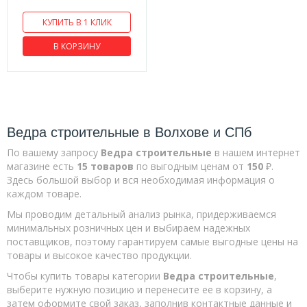
Сверла по дереву шнековые
КУПИТЬ В 1 КЛИК
Сверла по керамической плитке и стеклу
В КОРЗИНУ
Сверла по металлу
Сверла ступенчатые по металлу
Слесарный инструмент
Напильники
Ведра строительные в Волхове и СПб
Зубила
По вашему запросу
Ведра строительные
в нашем интернет
Инструменты для зачистки и обжима
магазине есть
15 товаров
по выгодным ценам от
150
₽.
Здесь большой выбор и вся необходимая информация о
Кернеры
каждом товаре.
Клейма ударные
Мы проводим детальный анализ рынка, придерживаемся
минимальных розничных цен и выбираем надежных
Спецодежда
поставщиков, поэтому гарантируем самые выгодные цены на
Клещи
товары и высокое качество продукции.
Средства защиты рук
Чтобы купить товары категории
Ведра строительные
,
выберите нужную позицию и перенесите ее в корзину, а
Головки свечные
затем оформите свой заказ, заполнив контактные данные и