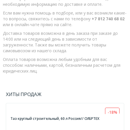
Биты
необходимую информацию по доставке и оплате.
Если вам нужна помощь в подборе, или у вас возникли какие-
Головки торцевые
то вопросы, свяжитесь с нами по телефону
+7 812 740 68 02
Инструмент шарнирно-губцевый
или в онлайн-чате прямо на сайте.
Киянки
Доставка товаров возможна в день заказа при заказе до
14:00 или на следующий день в зависимости от
Ключи
загруженности. Также вы можете получить товары
Кувалды
самовывозом из нашего склада.
Оплата товаров возможна любым удобным для вас
Молотки
способом: наличными, картой, безналичным расчетом для
Наборы инструмента
юридических лиц.
Надфили
Отвертки
ХИТЫ ПРОДАЖ
Отвертки PH
Отвертки SL
-18%
Отвертки диалектрические
Таз круглый строительный, 60 л Россия// СИБРТЕХ
Отвертки реверсивные