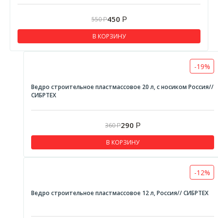
Отвертки ударные
450
550
Р
Р
Патроны для дрели
В КОРЗИНУ
Столярный инструмент
Кирки
-19%
Ножовки
Ведро строительное пластмассовое 20 л, с носиком Россия//
Гвоздодеры
СИБРТЕХ
Стусла
Стамески
290
360
Р
Р
Струбцины
В КОРЗИНУ
Топоры
Отделочный инструмент
-12%
Ведра строительные
Ведро строительное пластмассовое 12 л, Россия// СИБРТЕХ
Кельмы
Крюки и проволока для вязки арматуры