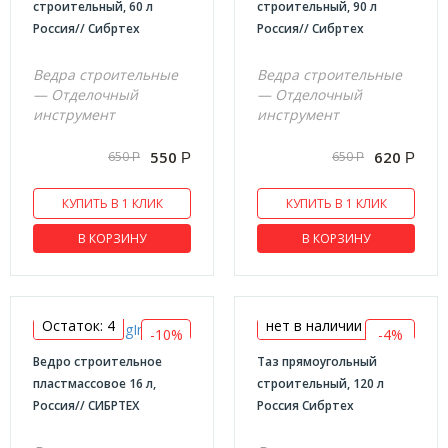
строительный, 60 л
строительный, 90 л
Наборы для установки дверных замков
Россия// Сибртех
Россия// Сибртех
Корщетки
Ведра строительные
Ведра строительные
Ножницы по ПВХ
— Отделочный
— Отделочный
Круги зачистные по металлу
инструмент
инструмент
Сверла по дереву спиральные
550
620
650
650
Р
Р
Р
Р
Круги и диски полировальные
Чашки алмазные
КУПИТЬ В 1 КЛИК
КУПИТЬ В 1 КЛИК
Круги лепестковые
В КОРЗИНУ
В КОРЗИНУ
Шарошки
Круги отрезные по камню
Остаток: 4
нет в наличии
Круги отрезные по металлу
-10%
-4%
Ведро строительное
Таз прямоугольный
Сверла Форстнера
пластмассовое 16 л,
строительный, 120 л
Фрезы
Россия// СИБРТЕХ
Россия Сибртех
Шкурка шлифовальные