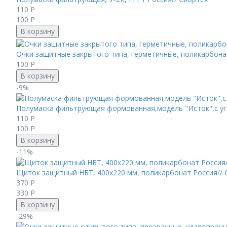
110
Р
100
Р
В корзину
Очки защитные закрытого типа, герметичные, поликарбона
100
Р
В корзину
-9%
Полумаска фильтрующая формованная,модель "Исток",с уг
110
Р
100
Р
В корзину
-11%
Щиток защитный НБТ, 400х220 мм, поликарбонат Россия//
370
Р
330
Р
В корзину
-29%