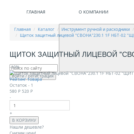
ГЛАВНАЯ
О КОМПАНИИ
Главная
Каталог
Инструмент ручной и расходники
Щиток защитный лицевой "СВОНА"230.1 1F НБТ-02 "Щ
ЩИТОК ЗАЩИТНЫЙ ЛИЦЕВОЙ "СВОНА
-10%
войти
/ регистрация
Рейтинг товара
Остаток - 1
580
Р
520
Р
-
+
В КОРЗИНУ
Нашли дешевле?
Снизим цену!