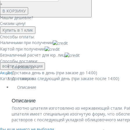
+
В КОРЗИНУ
Нашли дешевле?
Снизим цену!
Купить в 1 клик
Способы оплаты:
Наличными при получении
Картой при получении
Безналичный расчет для юр. лиц
Способы доставки:
войти
/ регистрация
Самовывоз
Акции!
Доставка день в день (при заказе до 14:00)
Каталог товаров
Доставка на следующий день (при заказе после 14:00)
Описание
Описание
Полотно шпателя изготовлено из нержавеющей стали. Раб
шпателя имеет специальную изогнутую форму, что обесп
растворов с последующей укладкой облицовочного материа
Вы еще ничего не выбрали