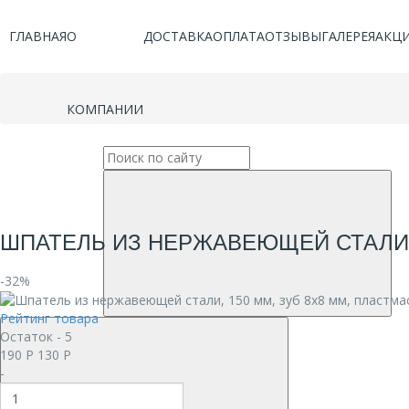
ГЛАВНАЯ
О
ДОСТАВКА
ОПЛАТА
ОТЗЫВЫ
ГАЛЕРЕЯ
АКЦ
КОМПАНИИ
ШПАТЕЛЬ ИЗ НЕРЖАВЕЮЩЕЙ СТАЛИ, 
-32%
Рейтинг товара
Остаток - 5
190
Р
130
Р
-