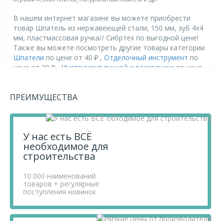
В нашем интернет магазине вы можете приобрести
товар Шпатель из нержавеющей стали, 150 мм, зуб 4х4
мм, пластмассовая ручка// Сибртех по выгодной цене!
Также вы можете посмотреть другие товары категории
Шпатели
по цене от 40 ₽ ,
Отделочный инструмент
по
цене от 20 ₽ ,
Инструмент ручной и расходники
по цене
от 15 ₽ .
ПРЕИМУЩЕСТВА
Приобретая продукцию в нашем магазине, вы получаете
товары высокого качества по выгодным ценам, так как
мы проводим детальный анализ рынка, придерживаемся
минимальных розничных цен и выбираем надежных
У нас есть ВСЁ
поставщиков.
необходимое для
Чтобы купить товар Шпатель из нержавеющей стали,
строительства
150 мм, зуб 4х4 мм, пластмассовая ручка// Сибртех,
перенесите его в «Корзину» и оформите свой заказ.
Если у вас остались вопросы, вы можете задать их по
10 000 наименований
товаров + регулярные
телефону
+7 812 740 68 02
или в онлайн-чате прямо на
поступления новинок
сайте.