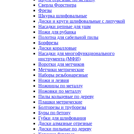
Сверла Форстнера
Фрезы
Шкурка шлифовальные
Диски и круги шлифовальные с липучкой
Насадки цепные для ушм
Ножи для рубанка
Полотна для сабельной пилы
Борфрезы
Диски коралловые
Насадки для многофункционального
инструмента (МФИ)
Воротки для метчиков
Метчики метрические
Наборы резьбонарезные
Ножи и лезвия
Ножницы по металлу
Ножовки по металлу
Пилы кольцевые по дереву
Плашки метрические
Болторезы и труборезы
Буры по бетону
Губки для шлифования
Диски алмазные отрезные
Диски пильные по дереву