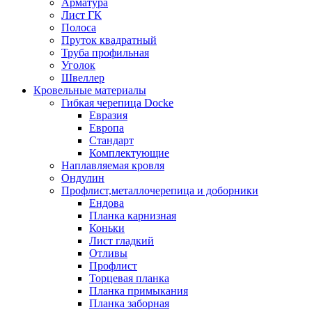
Арматура
Лист ГК
Полоса
Пруток квадратный
Труба профильная
Уголок
Швеллер
Кровельные материалы
Гибкая черепица Docke
Евразия
Европа
Стандарт
Комплектующие
Наплавляемая кровля
Ондулин
Профлист,металлочерепица и доборники
Ендова
Планка карнизная
Коньки
Лист гладкий
Отливы
Профлист
Торцевая планка
Планка примыкания
Планка заборная