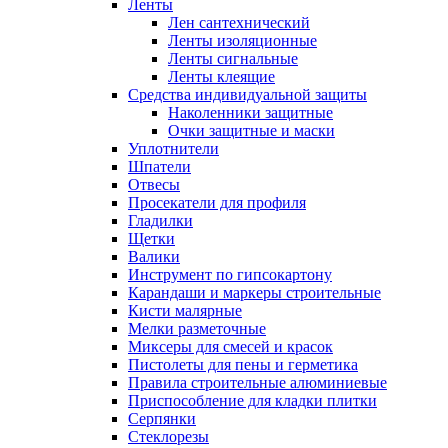
Ленты
Лен сантехнический
Ленты изоляционные
Ленты сигнальные
Ленты клеящие
Средства индивидуальной защиты
Наколенники защитные
Очки защитные и маски
Уплотнители
Шпатели
Отвесы
Просекатели для профиля
Гладилки
Щетки
Валики
Инструмент по гипсокартону
Карандаши и маркеры строительные
Кисти малярные
Мелки разметочные
Миксеры для смесей и красок
Пистолеты для пены и герметика
Правила строительные алюминиевые
Приспособление для кладки плитки
Серпянки
Стеклорезы