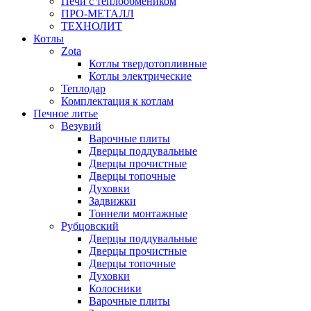
Печи с теплообмеником
ПРО-МЕТАЛЛ
ТЕХНОЛИТ
Котлы
Zota
Котлы твердотопливные
Котлы электрические
Теплодар
Комплектация к котлам
Печное литье
Везувий
Варочные плиты
Дверцы поддувальные
Дверцы прочистные
Дверцы топочные
Духовки
Задвижки
Тоннели монтажные
Рубцовский
Дверцы поддувальные
Дверцы прочистные
Дверцы топочные
Духовки
Колосники
Варочные плиты