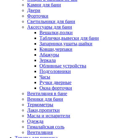
Камни для бани
Двери
Форточки
Светильники для бани
Аксессуары для бани
Вешалки,полки
Таблички,вывески для бани
Запарники,ушаты,шайки
Ковши,черпаки
Абажуры
Зеркала
Обливные устройства
Подголовники
Часы
Ручки дверные
Окна форточки
Вентиляция в бане
Веники для бани
Термометры
Лаки,пропитки
Масла и испарители
Одежда
Гималайская соль
Вентиляция
Товары для печника