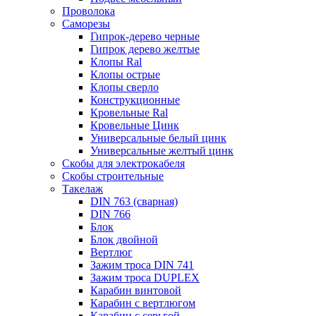
Проволока
Саморезы
Гипрок-дерево черные
Гипрок дерево желтые
Клопы Ral
Клопы острые
Клопы сверло
Конструкционные
Кровельные Ral
Кровельные Цинк
Универсальные белый цинк
Универсальные желтый цинк
Скобы для электрокабеля
Скобы строительные
Такелаж
DIN 763 (сварная)
DIN 766
Блок
Блок двойной
Вертлюг
Зажим троса DIN 741
Зажим троса DUPLEX
Карабин винтовой
Карабин с вертлюгом
Карабин с серьгой