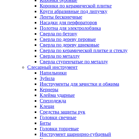
Коронки буровые
Коронки по керамической плитке
Круги абразивные под липучку
Ленты бесконечные
Насадки для перфораторов
Полотна для электролобзика
Сверла по бетону
Сверла по дереву перовые
Сверла по дереву шнековые
Сверла по керамической плитке и стеклу
Сверла по металлу
Сверла ступенчатые по металлу
Слесарный инструмент
Напильники
Зубила
Инструменты для зачистки и обжима
Кернеры
Клейма ударные
Спецодежда
Клещи
Средства защиты рук
Головки свечные
Биты
Головки торцевые
Инструмент шарнирно-губцевый