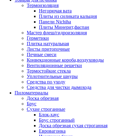
Термоизоляция
Негорючая вата
Плиты из силиката кальция
Панели Nichiha
Плиты Минерит,фаспан
Мастер флеш/гидроизоляция
Герметики
Плитка натуральная
Листы притопочные
Печные смеси
Конвекционные короба,воздуховоды
Вентиляционные решетки
Термостойкие стекла
Уплотнительные шнуры
Средства по уходу
Средства для чистки дымохода
Пиломатериалы
Доска обрезная
Брус
Сухие строганные
Блок-хаус
Брус строганный
Доска обрезная сухая строганная
Евровагонка