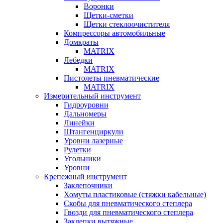
Воронки
Щетки-сметки
Щетки стеклоочистителя
Компрессоры автомобильные
Домкраты
MATRIX
Лебедки
MATRIX
Пистолеты пневматические
MATRIX
Измерительный инструмент
Гидроуровни
Дальномеры
Линейки
Штангенциркули
Уровни лазерные
Рулетки
Угольники
Уровни
Крепежный инструмент
Заклепочники
Хомуты пластиковые (стяжки кабельные)
Скобы для пневматического степлера
Гвозди для пневматического степлера
Заклепки вытяжные