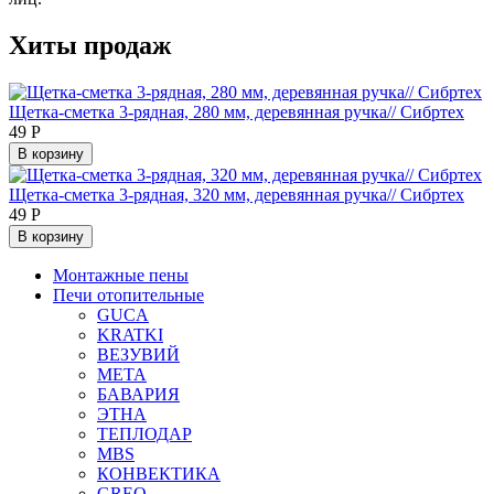
Хиты продаж
Щетка-сметка 3-рядная, 280 мм, деревянная ручка// Сибртех
49
Р
В корзину
Щетка-сметка 3-рядная, 320 мм, деревянная ручка// Сибртех
49
Р
В корзину
Монтажные пены
Печи отопительные
GUCA
KRATKI
ВЕЗУВИЙ
МЕТА
БАВАРИЯ
ЭТНА
ТЕПЛОДАР
MBS
КОНВЕКТИКА
GREO