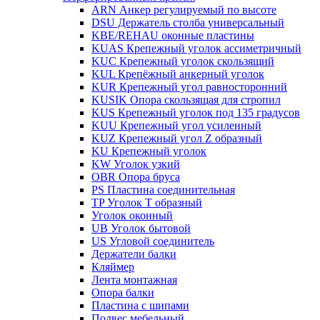
ARN Анкер регулируемый по высоте
DSU Держатель столба универсальный
KBE/REHAU оконные пластины
KUAS Крепежный уголок ассиметричный
KUC Крепежный уголок скользящий
KUL Крепёжный анкерный уголок
KUR Крепежный угол равносторонний
KUSIK Опора скользящая для стропил
KUS Крепежный уголок под 135 градусов
KUU Крепежный угол усиленный
KUZ Крепежный угол Z образный
KU Крепежный уголок
KW Уголок узкий
OBR Опора бруса
PS Пластина соединительная
TP Уголок Т образный
Уголок оконный
UB Уголок бытовой
US Угловой соединитель
Держатели балки
Кляймер
Лента монтажная
Опора балки
Пластина с шипами
Подвес мебельный