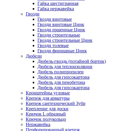
Гайка шестигранная
Гайка нержавейка
Гвозди
Гвозди винтовые
Гвозди винтовые Цинк
Гвозди ершенные Цинк
Гвозди строительные
Гвозди строительные Цинк
Гвозди толевые
Гвозди финишные Цинк
Дюбели
Дюбель-гвоздь (потайной бортик)
Дюбель для теплоизоляции
Дюбель полипропилен
Дюбель для гипсокартона
Дюбель для пенобетона
Дюбель для гипсокартона
Кронштейны угловые
Крепеж для арматуры
Крепеж сантехнический Зубр
Крепление для доски
Крючок L образный
Крючок полукольцо
Нержавейка
Перфорированный крепеж