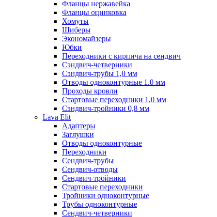
Фланцы нержавейка
Фланцы оцинковка
Хомуты
Шиберы
Экономайзеры
Юбки
Переходники с кирпича на сендвич
Сэндвич-четверники
Сэндвич-трубы 1,0 мм
Отводы одноконтурные 1.0 мм
Проходы кровли
Стартовые переходники 1,0 мм
Сэндвич-тройники 0,8 мм
Lava Elit
Адаптеры
Заглушки
Отводы одноконтурные
Переходники
Сендвич-трубы
Сендвич-отводы
Сендвич-тройники
Стартовые переходники
Тройники одноконтурные
Трубы одноконтурные
Сендвич-четверники