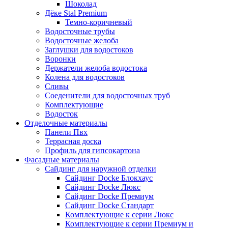
Шоколад
Дёке Stal Premium
Темно-коричневый
Водосточные трубы
Водосточные желоба
Заглушки для водостоков
Воронки
Держатели желоба водостока
Колена для водостоков
Сливы
Соеденители для водосточных труб
Комплектующие
Водосток
Отделочные материалы
Панели Пвх
Террасная доска
Профиль для гипсокартона
Фасадные материалы
Сайдинг для наружной отделки
Сайдинг Docke Блокхаус
Сайдинг Docke Люкс
Сайдинг Docke Премиум
Сайдинг Docke Стандарт
Комплектующие к серии Люкс
Комплектующие к серии Премиум и