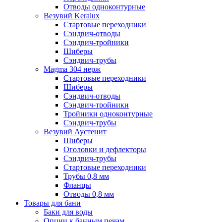
Отводы одноконтурные
Везувий Keralux
Стартовые переходники
Сэндвич-отводы
Сэндвич-тройники
Шиберы
Сэндвич-трубы
Magma 304 нерж
Стартовые переходники
Шиберы
Сэндвич-отводы
Сэндвич-тройники
Тройники одноконтурные
Сэндвич-трубы
Везувий Аустенит
Шиберы
Оголовки и дефлекторы
Сэндвич-трубы
Стартовые переходники
Трубы 0,8 мм
Фланцы
Отводы 0,8 мм
Товары для бани
Баки для воды
Опции к банным печам