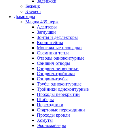
Задвижки
Бежецк
Эверест
Дымоходы
Magma 439 нерж
Адаптеры
Заглушки
Зонты и дефлекторы
Кронштейны
Монтажные площадки
Съемники тепла
Отводы одноконтурные
Сэндвич-отводы
Сэндвич-четверники
Сэндвич-тройники
Сэндвич-трубы
Трубы одноконтурные
Тройники одноконтурные
Проходы перекрытий
Шиберы
Переходники
Стартовые переходники
Проходы кровли
Хомуты
Экономайзеры