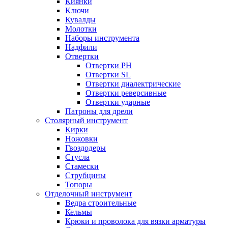
Киянки
Ключи
Кувалды
Молотки
Наборы инструмента
Надфили
Отвертки
Отвертки PH
Отвертки SL
Отвертки диалектрические
Отвертки реверсивные
Отвертки ударные
Патроны для дрели
Столярный инструмент
Кирки
Ножовки
Гвоздодеры
Стусла
Стамески
Струбцины
Топоры
Отделочный инструмент
Ведра строительные
Кельмы
Крюки и проволока для вязки арматуры