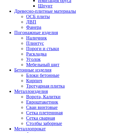
Имитация бруса
Шпунт
Древесно-плитные материалы
ОСБ плиты
ДВП
Фанера
Погонажные изделия
Наличник
Плинтус
Пороги и стыки
Раскладка
Уголок
Мебельный щит
Бетонные изделия
Блоки бетонные
Кирпич
Тротуарная плитка
Металлоизделия
Ворота, Калитки
Евроштакетник
Сваи винтовые
Сетка плетеннная
Сетка сварная
Столбы заборные
Металлопрокат