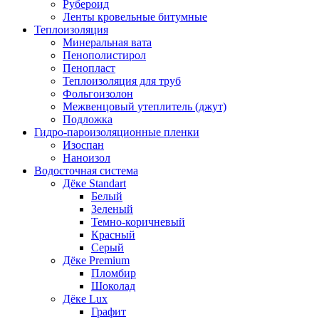
Рубероид
Ленты кровельные битумные
Теплоизоляция
Минеральная вата
Пенополистирол
Пенопласт
Теплоизоляция для труб
Фольгоизолон
Межвенцовый утеплитель (джут)
Подложка
Гидро-пароизоляционные пленки
Изоспан
Наноизол
Водосточная система
Дёке Standart
Белый
Зеленый
Темно-коричневый
Красный
Серый
Дёке Premium
Пломбир
Шоколад
Дёке Lux
Графит