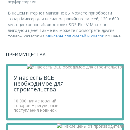
перфораторами.
В нашем интернет магазине вы можете приобрести
товар Миксер для песчано-гравийных смесей, 120 х 600
мм, оцинкованный, хвостовик SDS Plus// Matrix по
выгодной цене! Также вы можете посмотреть другие
товары категории
Миксеры для смесей и красок
по цене
от 60 ₽ ,
Отделочный инструмент
по цене от 20 ₽ ,
Инструмент ручной и расходники
по цене от 15 ₽ .
ПРЕИМУЩЕСТВА
Приобретая продукцию в нашем магазине, вы получаете
товары высокого качества по выгодным ценам, так как
мы проводим детальный анализ рынка, придерживаемся
У нас есть ВСЁ
минимальных розничных цен и выбираем надежных
необходимое для
поставщиков.
строительства
Чтобы купить товар Миксер для песчано-гравийных
смесей, 120 х 600 мм, оцинкованный, хвостовик SDS
Plus// Matrix, перенесите его в «Корзину» и оформите
10 000 наименований
товаров + регулярные
свой заказ.
поступления новинок
Если у вас остались вопросы, вы можете задать их по
телефону
+7 812 740 68 02
или в онлайн-чате прямо на
сайте.