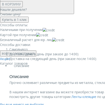
В КОРЗИНУ
Нашли дешевле?
Снизим цену!
Купить в 1 клик
Способы оплаты:
Наличными при получении
Картой при получении
Безналичный расчет для юр. лиц
Способы доставки:
Самовывоз
войти
/ регистрация
Доставка день в день (при заказе до 14:00)
Акции!
Доставка на следующий день (при заказе после 14:00)
Каталог товаров
Описание
Описание
Прочно склеивает различные предметы из металла, стекла
В нашем интернет магазине вы можете приобрести товар Л
посмотреть другие товары категории
Ленты клеящие
по це
Вы еще ничего не выбрали